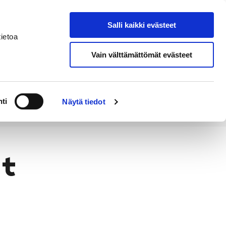
Salli kaikki evästeet
Suomeksi
Hae sivustolta
ietoa
Vain välttämättömät evästeet
Alueellinen
Kahvila
vastuumuseo
ti
Näytä tiedot
ot