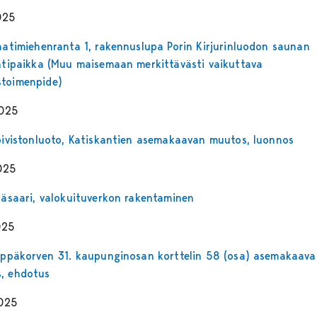
025
Raatimiehenranta 1, rakennuslupa Porin Kirjurinluodon saunan
intipaikka (Muu maisemaan merkittävästi vaikuttava
toimenpide)
2025
Koivistonluoto, Katiskantien asemakaavan muutos, luonnos
025
yläsaari, valokuituverkon rakentaminen
025
Leppäkorven 31. kaupunginosan korttelin 58 (osa) asemakaav
, ehdotus
2025