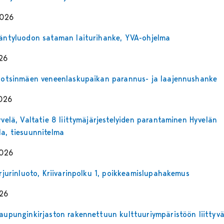
2026
Mäntyluodon sataman laiturihanke, YVA-ohjelma
26
Luotsinmäen veneenlaskupaikan parannus- ja laajennushanke
2026
yvelä, Valtatie 8 liittymäjärjestelyiden parantaminen Hyvelän
la, tiesuunnitelma
2026
irjurinluoto, Kriivarinpolku 1, poikkeamislupahakemus
026
kaupunginkirjaston rakennettuun kulttuuriympäristöön liittyv