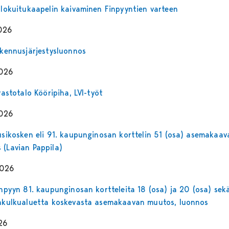
valokuitukaapelin kaivaminen Finpyyntien varteen
026
rakennusjärjestysluonnos
2026
irastotalo Kööripiha, LVI-työt
2026
Susikosken eli 91. kaupunginosan korttelin 51 (osa) asemakaav
 (Lavian Pappila)
2026
Finpyyn 81. kaupunginosan kortteleita 18 (osa) ja 20 (osa) sek
ankulkualuetta koskevasta asemakaavan muutos, luonnos
26