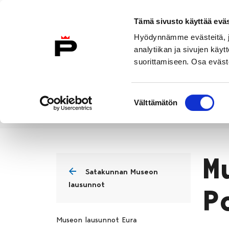
Siirry sisältöön
Etusivulle
Tämä sivusto käyttää eväs
Hyödynnämme evästeitä, jo
analytiikan ja sivujen kä
suorittamiseen. Osa eväste
Vierailu
Näyttelyt
Tapahtuma
Suostumuksen
Välttämätön
valinta
Alueellinen vastuumuseo
Satak
Etusivu
M
Satakunnan Museon
lausunnot
P
Museon lausunnot Eura