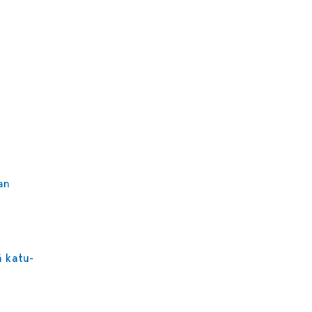
an
ä katu-