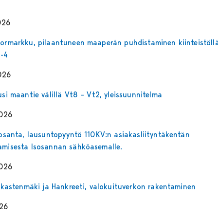
026
oormarkku, pilaantuneen maaperän puhdistaminen kiinteistöll
-4
026
usi maantie välillä Vt8 – Vt2, yleissuunnitelma
2026
Isosanta, lausuntopyyntö 110KV:n asiakasliityntäkentän
amisesta Isosannan sähköasemalle.
2026
Liikastenmäki ja Hankreeti, valokuituverkon rakentaminen
026