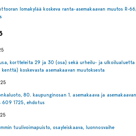
Anttooran lomakylää koskeva ranta-asemakaavan muutos R-66
s
5
25
usa, kortteleita 29 ja 30 (osa) sekä urheilu- ja ulkoilualuetta
 kenttä) koskevasta asemakaavan muutoksesta
025
Honkaluoto, 80. kaupunginosan 1. asemakaava ja asemakaava
 609 1725, ehdotus
025
Lammin tuulivoimapuisto, osayleiskaava, luonnosvaihe