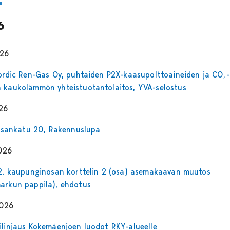
6
026
Nordic Ren-Gas Oy, puhtaiden P2X-kaasupolttoaineiden ja CO₂-
 kaukolämmön yhteistuotantolaitos, YVA-selostus
26
Liisankatu 20, Rakennuslupa
026
82. kaupunginosan korttelin 2 (osa) asemakaavan muutos
arkun pappila), ehdotus
2026
ilinjaus Kokemäenjoen luodot RKY-alueelle