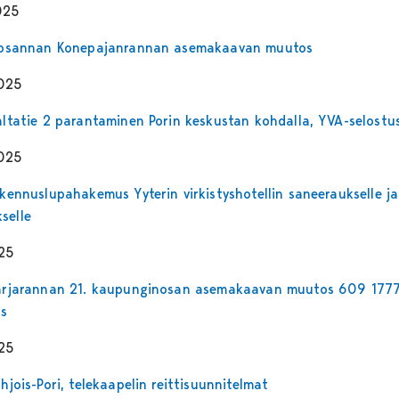
025
Isosannan Konepajanrannan asemakaavan muutos
2025
Valtatie 2 parantaminen Porin keskustan kohdalla, YVA-selostu
2025
akennuslupahakemus Yyterin virkistyshotellin saneeraukselle ja
selle
25
Karjarannan 21. kaupunginosan asemakaavan muutos 609 1777
s
25
ohjois-Pori, telekaapelin reittisuunnitelmat