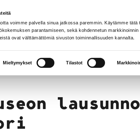
teitä
tta voimme palvella sinua jatkossa paremmin. Käytämme tätä t
yttökokemuksen parantamiseen, sekä kohdennetun markkinoinnin
istä ovat välttämättömiä sivuston toiminnallisuuden kannalta.
t
Kokoelmat
Tietoa
Museo
meistä
verkossa
Mieltymykset
Tilastot
Markkinoin
unnan Museon lausunnot
Museon lausunnot Pori
useon lausunn
ori