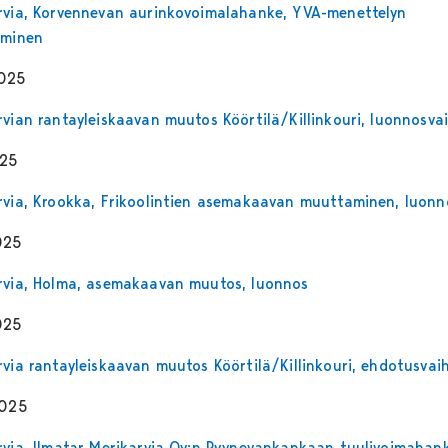
rvia, Korvennevan aurinkovoimalahanke, YVA-menettelyn
aminen
2025
rvian rantayleiskaavan muutos Köörtilä/Killinkouri, luonnosva
025
rvia, Krookka, Frikoolintien asemakaavan muuttaminen, luonn
025
rvia, Holma, asemakaavan muutos, luonnos
025
rvia rantayleiskaavan muutos Köörtilä/Killinkouri, ehdotusvai
2025
rvia, Ilmatar Merikarvia Oy;n Pyynevankankaan tuulivoimahan