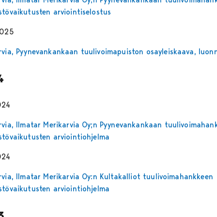
stövaikutusten arviointiselostus
2025
rvia, Pyynevankankaan tuulivoimapuiston osayleiskaava, luon
4
024
rvia, Ilmatar Merikarvia Oy;n Pyynevankankaan tuulivoimahan
stövaikutusten arviointiohjelma
024
rvia, Ilmatar Merikarvia Oy:n Kultakalliot tuulivoimahankkeen
stövaikutusten arviointiohjelma
3