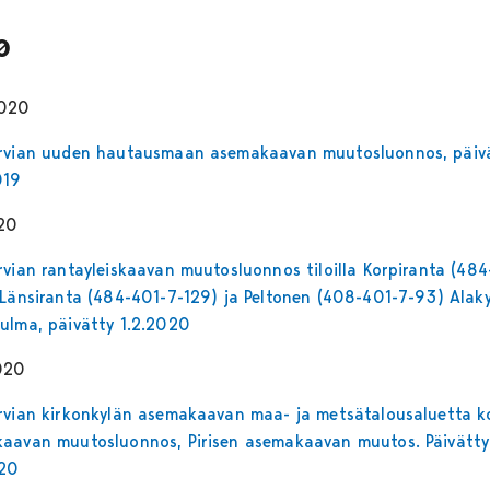
0
2020
rvian uuden hautausmaan asemakaavan muutosluonnos, päiv
019
20
rvian rantayleiskaavan muutosluonnos tiloilla Korpiranta (484
 Länsiranta (484-401-7-129) ja Peltonen (408-401-7-93) Alak
ulma, päivätty 1.2.2020
020
rvian kirkonkylän asemakaavan maa- ja metsätalousaluetta k
aavan muutosluonnos, Pirisen asemakaavan muutos. Päivätty
020