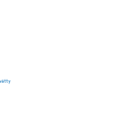
n
vätty