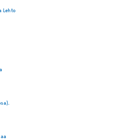
a Lehto
a
sa).
laa