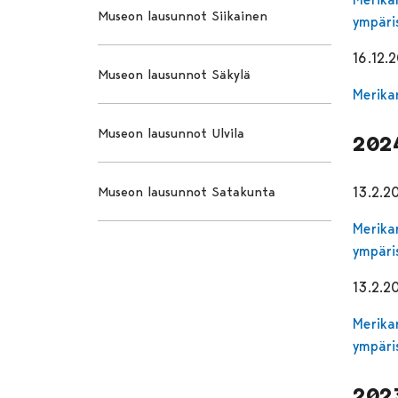
Museon lausunnot Siikainen
ympäri
16.12.
Museon lausunnot Säkylä
Merika
Museon lausunnot Ulvila
202
Museon lausunnot Satakunta
13.2.2
Merika
ympäri
13.2.2
Merika
ympäri
202