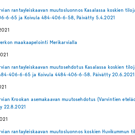
rvian rantayleiskaavan muutosluonnos Kasalassa koskien tiloj
6-6-65 ja Koivula 484-406-6-58, Päivätty 5.4.2021
2021
erkon maakaapelointi Merikarvialla
2021
rvian rantayleiskaavan muutosehdotus Kasalassa koskien tiloj
484-406-6-65 ja Koivula 4484-406-6-58. Päivätty 20.6.2021
021
rvian Krookan asemakaavan muutosehdotus (Varvintien eteläo
ty 22.8.2021
2021
rvian rantayleiskaavan muutosluonnos koskien Huvikummun ti