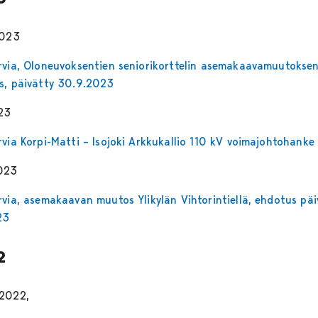
2023
rvia, Oloneuvoksentien seniorikorttelin asemakaavamuutokse
s, päivätty 30.9.2023
023
rvia Korpi-Matti – Isojoki Arkkukallio 110 kV voimajohtohanke
023
rvia, asemakaavan muutos Ylikylän Vihtorintiellä, ehdotus päi
23
2
2022,