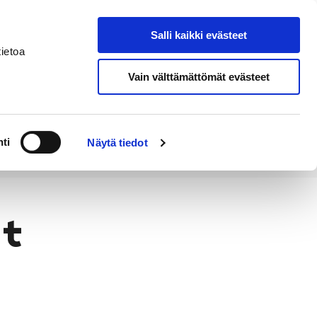
Salli kaikki evästeet
Suomeksi
Hae sivustolta
ietoa
Vain välttämättömät evästeet
Alueellinen
Kahvila
vastuumuseo
ti
Näytä tiedot
ot