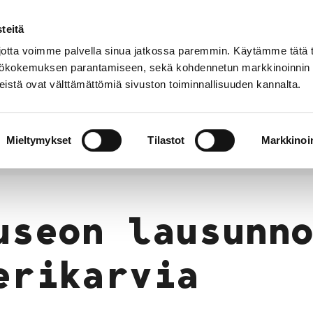
teitä
tta voimme palvella sinua jatkossa paremmin. Käytämme tätä t
yttökokemuksen parantamiseen, sekä kohdennetun markkinoinnin
istä ovat välttämättömiä sivuston toiminnallisuuden kannalta.
t
Kokoelmat
Tietoa
Museo
meistä
verkossa
Mieltymykset
Tilastot
Markkinoin
unnan Museon lausunnot
Museon lausunnot Merikarvia
useon lausunn
erikarvia