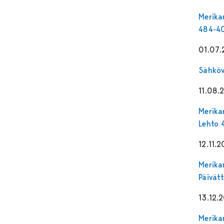
Merika
484-40
01.07.
Sähköv
11.08.
Merika
Lehto 
12.11.2
Merika
Päivät
13.12.
Merika