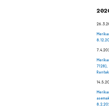
202
26.3.
Merika
8.12.2
7.4.20
Merika
7128),
Rantak
14.5.2
Merika
asemak
8.2.2