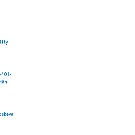
ätty
-401-
ylän
oskeva