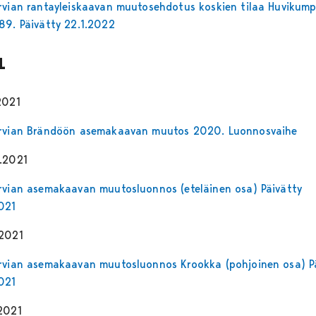
rvian rantayleiskaavan muutosehdotus koskien tilaa Huvikum
89. Päivätty 22.1.2022
1
2021
rvian Brändöön asemakaavan muutos 2020. Luonnosvaihe
.2021
rvian asemakaavan muutosluonnos (eteläinen osa) Päivätty
021
2021
rvian asemakaavan muutosluonnos Krookka (pohjoinen osa) P
021
2021