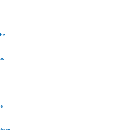
ihe
os
he
kkeen