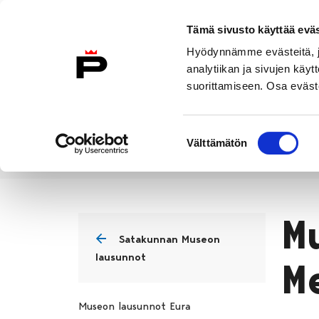
Siirry sisältöön
Etusivulle
Tämä sivusto käyttää eväs
Hyödynnämme evästeitä, jo
analytiikan ja sivujen kä
suorittamiseen. Osa eväste
Vierailu
Näyttelyt
Tapahtuma
Suostumuksen
Välttämätön
valinta
Alueellinen vastuumuseo
Satak
Etusivu
M
Satakunnan Museon
lausunnot
M
Museon lausunnot Eura