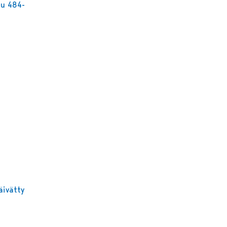
pu 484-
äivätty