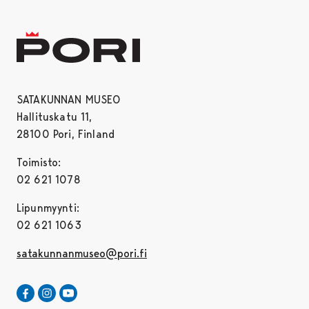
SATAKUNNAN MUSEO
Hallituskatu 11,
28100 Pori, Finland
Toimisto:
02 621 1078
Lipunmyynti:
02 621 1063
satakunnanmuseo@pori.fi
Satakunnan Museo Facebookissa
Avautuu uudessa välilehdessä
Satakunnan Museo Instagrammissa
Avautuu uudessa välilehdessä
Satakunnan Museo Youtubessa
Avautuu uudessa välilehdessä