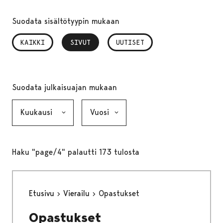
Suodata sisältötyypin mukaan
KAIKKI
SIVUT
, VALITTU
UUTISET
Suodata julkaisuajan mukaan
Kuukausi, valinta lähettää lomakkeen
Vuosi, valinta lähettää lomakkeen
Haku "page/4" palautti 173 tulosta
Etusivu
Vierailu
Opastukset
Opastukset