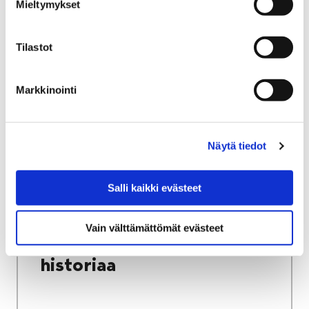
Mieltymykset
harjoitteluun?
Tilastot
Markkinointi
Etusivu
Näyttelyt
Lainattavat kiertonäyttelyt
Näytä tiedot
Saaronin lilja ja hienohelma. Huonekasvien
historiaa
Salli kaikki evästeet
Saaronin lilja ja
Vain välttämättömät evästeet
hienohelma. Huonekasvien
historiaa