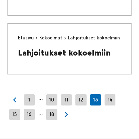
Etusivu
Kokoelmat
Lahjoitukset kokoelmiin
Lahjoitukset kokoelmiin
…
1
10
11
12
13
14
Previous page
…
15
16
18
Next page