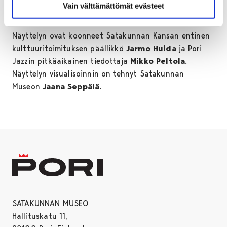
esillä Satakunnan Museon Parvi-tilassa. Näyttely
Vain välttämättömät evästeet
avautuu 3. kesäkuuta ja on esillä elokuun loppuun.
Näyttelyn ovat koonneet Satakunnan Kansan entinen
kulttuuritoimituksen päällikkö
Jarmo Huida
ja Pori
Jazzin pitkäaikainen tiedottaja
Mikko Peltola
.
Näyttelyn visualisoinnin on tehnyt Satakunnan
Museon
Jaana Seppälä
.
SATAKUNNAN MUSEO
Hallituskatu 11,