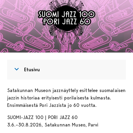
Avaa valikko
Sulje valikko
Etusivu
Satakunnan Museon jazznäyttely esittelee suomalaisen
jazzin historiaa erityisesti porilaisesta kulmasta.
Ensimmäisestä Pori Jazzista jo 60 vuotta.
SUOMI-JAZZ 100 | PORI JAZZ 60
3.6.–30.8.2026, Satakunnan Museo, Parvi