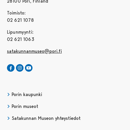
28100 Pori, Finland
Toimisto:
02 621 1078
Lipunmyynti:
02 621 1063
satakunnanmuseo@pori.fi
Satakunnan Museo Facebookissa
Avautuu uudessa välilehdessä
Satakunnan Museo Instagrammissa
Avautuu uudessa välilehdessä
Satakunnan Museo Youtubessa
Avautuu uudessa välilehdessä
Porin kaupunki
Porin museot
Satakunnan Museon yhteystiedot