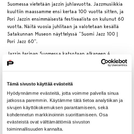
Suomessa vietetään jazzin juhlavuotta. Jazzmusiikkia
kuultiin maassamme ensi kertaa 100 vuotta sitten, ja
Pori Jazzin ensimmäisestä festivaalista on kulunut 60
vuotta. Näitä vuosia juhlitaan ja valotetaan kesällä
Satakunnan Museon näyttelyssä ”Suomi Jazz 100 |
Pori Jazz 60”.
Jazzin tarinan Suomessa katsotaan alkaneen 4.
kesäkuuta 1926, kun
höyrylaiva
Andania
saapui
Helsingin Eteläsatamaan.
Laivan orkesteri
Andania Yankees
toi mukanaan
amerikkalaisen jazzin improvisaation, uuden rytmin ja
Tämä sivusto käyttää evästeitä
soittotavan, joka teki vaikutuksen yleisöön ja
Hyödynnämme evästeitä, jotta voimme palvella sinua
suomalaisiin muusikoihin.
jatkossa paremmin. Käytämme tätä tietoa analytiikan ja
sivujen käyttökokemuksen parantamiseen, sekä
Jazz levisi tanssiorkesterien kautta Suomeen.
kohdennetun markkinoinnin suorittamiseen. Osa
Iskelmissä soitettiin jazzahtavasti, ja orkesterit
evästeistä ovat välttämättömiä sivuston
aloittivat tanssi-illat usein jazzilla. Näin jazz tuli
toiminnallisuuden kannalta.
tutuksi Porissakin, jossa jazzharrastus synnytti Pori