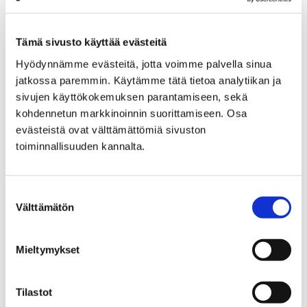
Etusivu
Näyttelyt
Verkkonäyttelyt
Porin Matin kunnostus
Porin Matin kunnostus – 6
Tämä sivusto käyttää evästeitä
Porin Matin kunnostus - 6
Hyödynnämme evästeitä, jotta voimme palvella sinua
jatkossa paremmin. Käytämme tätä tietoa analytiikan ja
sivujen käyttökokemuksen parantamiseen, sekä
kohdennetun markkinoinnin suorittamiseen. Osa
evästeistä ovat välttämättömiä sivuston
toiminnallisuuden kannalta.
Etusivu
Näyttelyt
Verkkonäyttelyt
Porin Matin kunnostus
Suostumuksen
Porin Matin kunnostus – 7
Välttämätön
valinta
Porin Matin kunnostus - 7
Mieltymykset
Tilastot