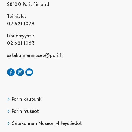
28100 Pori, Finland
Toimisto:
02 621 1078
Lipunmyynti:
02 621 1063
satakunnanmuseo@pori.fi
Satakunnan Museo Facebookissa
Avautuu uudessa välilehdessä
Satakunnan Museo Instagrammissa
Avautuu uudessa välilehdessä
Satakunnan Museo Youtubessa
Avautuu uudessa välilehdessä
Porin kaupunki
Porin museot
Satakunnan Museon yhteystiedot