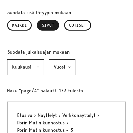
Suodata sisältötyypin mukaan
KAIKKI
SIVUT
, VALITTU
UUTISET
Suodata julkaisuajan mukaan
Kuukausi, valinta lähettää lomakkeen
Vuosi, valinta lähettää lomakkeen
Haku "page/4" palautti 173 tulosta
Etusivu
Näyttelyt
Verkkonäyttelyt
Porin Matin kunnostus
Porin Matin kunnostus – 3