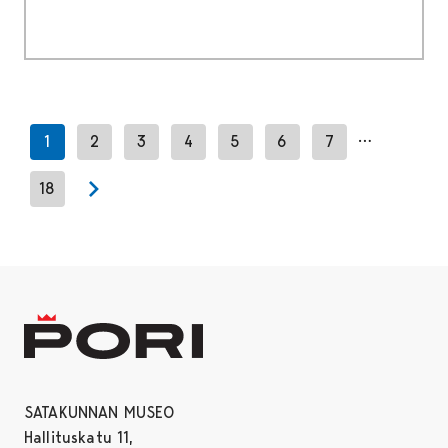
…
1
2
3
4
5
6
7
18
Next page
SATAKUNNAN MUSEO
Hallituskatu 11,