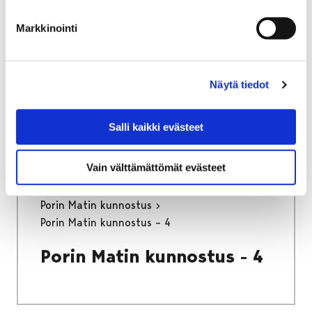
Etusivu
Näyttelyt
Verkkonäyttelyt
Markkinointi
Porin Matin kunnostus
Porin Matin kunnostus – 9
Näytä tiedot
Porin Matin kunnostus - 9
Salli kaikki evästeet
Vain välttämättömät evästeet
Etusivu
Näyttelyt
Verkkonäyttelyt
Porin Matin kunnostus
Porin Matin kunnostus – 4
Porin Matin kunnostus - 4