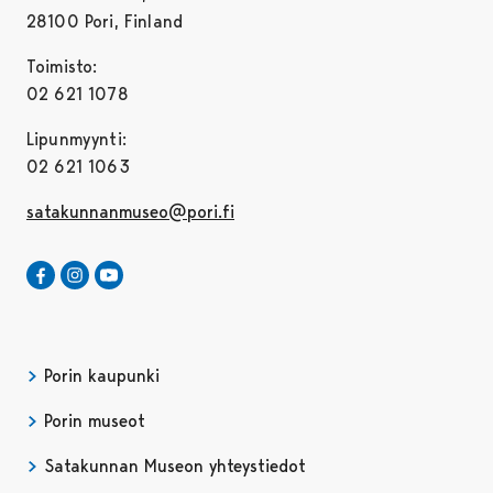
28100 Pori, Finland
Toimisto:
02 621 1078
Lipunmyynti:
02 621 1063
satakunnanmuseo@pori.fi
Satakunnan Museo Facebookissa
Avautuu uudessa välilehdessä
Satakunnan Museo Instagrammissa
Avautuu uudessa välilehdessä
Satakunnan Museo Youtubessa
Avautuu uudessa välilehdessä
Porin kaupunki
Porin museot
Satakunnan Museon yhteystiedot