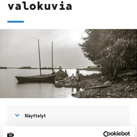
valokuvia
Avaa valikko
Sulje valikko
Näyttelyt