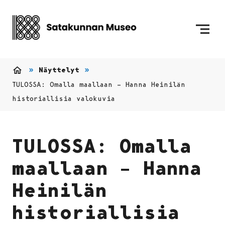
Siirry sisältöön
Etusivulle
Näyttelyt
Etusivu
TULOSSA: Omalla maallaan – Hanna Heinilän
historiallisia valokuvia
TULOSSA: Omalla
maallaan – Hanna
Heinilän
historiallisia