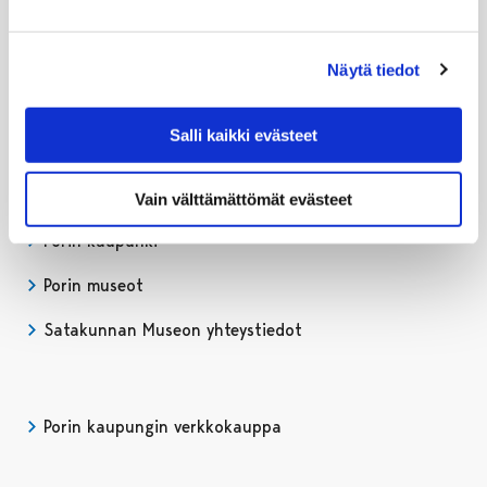
Lipunmyynti:
02 621 1063
Näytä tiedot
satakunnanmuseo@pori.fi
Salli kaikki evästeet
Satakunnan Museo Facebookissa
Avautuu uudessa välilehdessä
Satakunnan Museo Instagrammissa
Avautuu uudessa välilehdessä
Satakunnan Museo Youtubessa
Avautuu uudessa välilehdessä
Vain välttämättömät evästeet
Porin kaupunki
Porin museot
Satakunnan Museon yhteystiedot
Porin kaupungin verkkokauppa