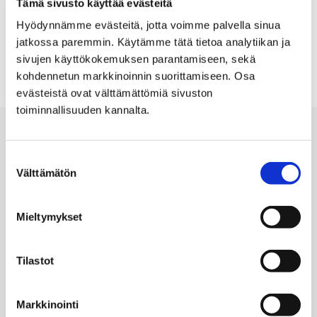
Tämä sivusto käyttää evästeitä
muistoja eri aiheista, ja ne taltioidaan museoon
Hyödynnämme evästeitä, jotta voimme palvella sinua
tuleville sukupolville. Käy antamassa oma panoksesi
jatkossa paremmin. Käytämme tätä tietoa analytiikan ja
kulttuuriperinnön tallentamiseen!
sivujen käyttökokemuksen parantamiseen, sekä
kohdennetun markkinoinnin suorittamiseen. Osa
evästeistä ovat välttämättömiä sivuston
toiminnallisuuden kannalta.
Suostumuksen
Välttämätön
valinta
SATAKUNNAN MUSEO
Mieltymykset
Hallituskatu 11,
28100 Pori, Finland
Tilastot
Toimisto:
02 621 1078
Markkinointi