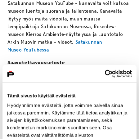
Satakunnan Museon YouTube – kanavalta voit katsoa
museon luentoja suorana ja tallenteena. Kanavalta
löytyy myös muita videoita, muun muassa
Lempipaikkoja Satakunnan Museossa, Rosenlew-
museon Kierros Ambiente-näyttelyssä ja Luontotalo
Arkin Muovin matka – videot.
Satakunnan
Museo YouTubessa
Saavutettavuusseloste
Kaikki Satakunnan Museon Youtube-kanavalla
julkaistut videot eivät ole tekstitettyjä kohtuuttoman
rasitteen perusteella. Museolla ei ole resursseja
Tämä sivusto käyttää evästeitä
tekstittää asiantuntijaluentoja määritellyssä
Hyödynnämme evästeitä, jotta voimme palvella sinua
aikataulussa. Resursseja on käytössä vain
jatkossa paremmin. Käytämme tätä tietoa analytiikan ja
satunnaisesti ja asiantuntijaluentojen tekstittäminen
sivujen käyttökokemuksen parantamiseen, sekä
vaatii usein alan tuntemusta.
kohdennetun markkinoinnin suorittamiseen. Osa
Luennot, jotka ovat useimmiten museon ulkopuolisten
evästeistä ovat välttämättömiä sivuston