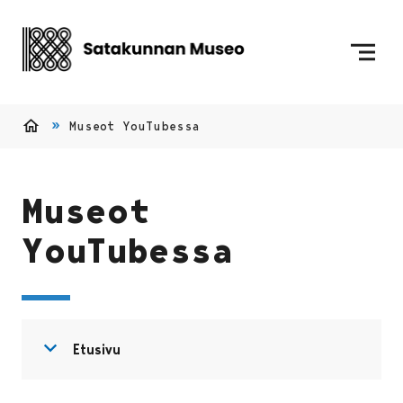
Siirry sisältöön
Etusivulle
Museot YouTubessa
Etusivu
Museot
YouTubessa
Avaa valikko
Sulje valikko
Etusivu