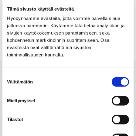
hanke esitteli suomalaista ruoka- ja juomakulttuuria
Tämä sivusto käyttää evästeitä
museoiden näkökulmasta. Sivuilta löytyy mm. ruoka-
Hyödynnämme evästeitä, jotta voimme palvella sinua
aiheisia valokuvia vapaaseen käyttöön sekä
jatkossa paremmin. Käytämme tätä tietoa analytiikan ja
kiinnostavia katsauksia ruoan historiaan.
Tutustu
sivujen käyttökokemuksen parantamiseen, sekä
suomalaiseen ruoka- ja juomakulttuuriin!
kohdennetun markkinoinnin suorittamiseen. Osa
evästeistä ovat välttämättömiä sivuston
toiminnallisuuden kannalta.
Suostumuksen
Välttämätön
valinta
Mieltymykset
SATAKUNNAN MUSEO
Hallituskatu 11,
Tilastot
28100 Pori, Finland
Toimisto: