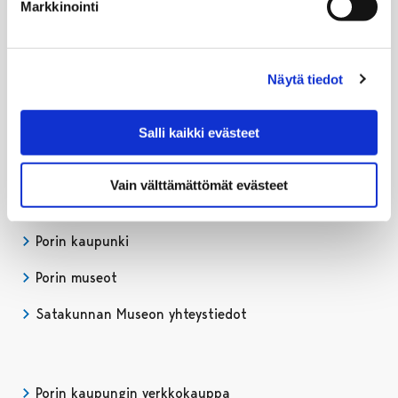
Markkinointi
02 621 1078
Lipunmyynti:
02 621 1063
Näytä tiedot
satakunnanmuseo@pori.fi
Salli kaikki evästeet
Satakunnan Museo Facebookissa
Avautuu uudessa välilehdessä
Satakunnan Museo Instagrammissa
Avautuu uudessa välilehdessä
Satakunnan Museo Youtubessa
Avautuu uudessa välilehdessä
Vain välttämättömät evästeet
Porin kaupunki
Porin museot
Satakunnan Museon yhteystiedot
Porin kaupungin verkkokauppa