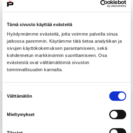
Avaa valikko
Sulje valikko
Etusivu
Tämä sivusto käyttää evästeitä
Hyödynnämme evästeitä, jotta voimme palvella sinua
Satakunnan Museon korjausrakentamiskeskus,
jatkossa paremmin. Käytämme tätä tietoa analytiikan ja
Rakennuskulttuuritalo Toivo neuvoo vanhojen
sivujen käyttökokemuksen parantamiseen, sekä
rakennusten kunnostuksessa. Toivolla on myös
kohdennetun markkinoinnin suorittamiseen. Osa
nettisivuilla neuvoja ja ohjeita vanhan talon
evästeistä ovat välttämättömiä sivuston
kunnostajalle.
Tutustu korjausneuvontaohjeisiin
.
toiminnallisuuden kannalta.
Suostumuksen
Välttämätön
valinta
Mieltymykset
Tilastot