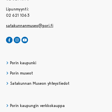
Lipunmyynti:
02 621 1063
satakunnanmuseo@pori.fi
Satakunnan Museo Facebookissa
Avautuu uudessa välilehdessä
Satakunnan Museo Instagrammissa
Avautuu uudessa välilehdessä
Satakunnan Museo Youtubessa
Avautuu uudessa välilehdessä
Porin kaupunki
Porin museot
Satakunnan Museon yhteystiedot
Porin kaupungin verkkokauppa