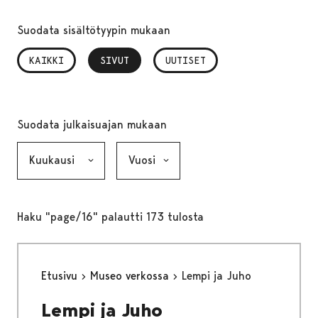
Suodata sisältötyypin mukaan
KAIKKI
SIVUT
, VALITTU
UUTISET
Suodata julkaisuajan mukaan
Kuukausi, valinta lähettää lomakkeen
Vuosi, valinta lähettää lomakkeen
Haku "page/16" palautti 173 tulosta
Etusivu
Museo verkossa
Lempi ja Juho
Lempi ja Juho