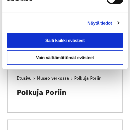
Pisara – kulttuuriympäristöt arjen arvoiksi
Pisara –
Näytä tiedot
kulttuuriympäristöt arjen
arvoiksi
Salli kaikki evästeet
Vain välttämättömät evästeet
Etusivu
Museo verkossa
Polkuja Poriin
Polkuja Poriin