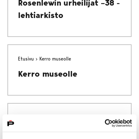
Rosenlewin urheilijat –38 -
lehtiarkisto
Etusivu
Kerro museolle
Kerro museolle
Etusivu
Alueellinen vastuumuseo
Satakunnan Museon lausunnot
Museon lausunnot Pomarkku