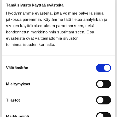
Tämä sivusto käyttää evästeitä
Museon lausunnot
Hyödynnämme evästeitä, jotta voimme palvella sinua
Pomarkku
jatkossa paremmin. Käytämme tätä tietoa analytiikan ja
sivujen käyttökokemuksen parantamiseen, sekä
kohdennetun markkinoinnin suorittamiseen. Osa
evästeistä ovat välttämättömiä sivuston
toiminnallisuuden kannalta.
Etusivu
Museo verkossa
Pori, kesä ja kamera
Suostumuksen
Välttämätön
valinta
Pori, kesä ja kamera
Mieltymykset
Tilastot
Etusivu
Markkinointi