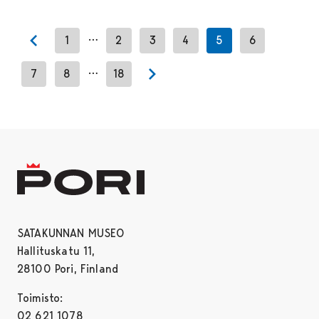
…
1
2
3
4
5
6
Previous page
…
7
8
18
Next page
SATAKUNNAN MUSEO
Hallituskatu 11,
28100 Pori, Finland
Toimisto:
02 621 1078