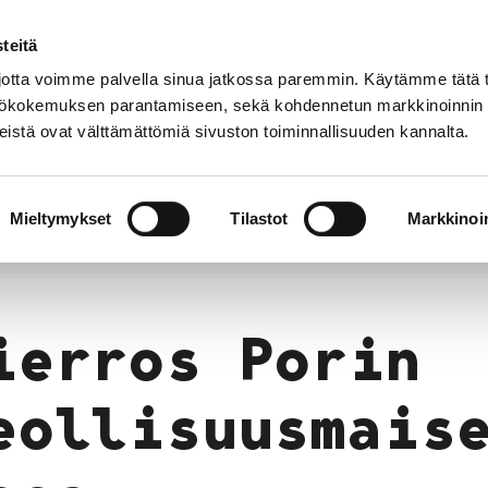
teitä
tta voimme palvella sinua jatkossa paremmin. Käytämme tätä t
yttökokemuksen parantamiseen, sekä kohdennetun markkinoinnin
istä ovat välttämättömiä sivuston toiminnallisuuden kannalta.
t
Kokoelmat
Tietoa
Museo
meistä
verkossa
Mieltymykset
Tilastot
Markkinoin
ierros Porin teollisuusmaisemassa
ierros Porin
eollisuusmais