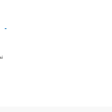
a -
si