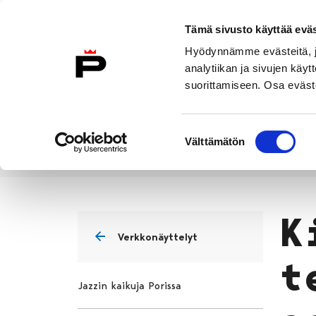
Siirry sisältöön
Etusivulle
Tämä sivusto käyttää eväs
Hyödynnämme evästeitä, jo
analytiikan ja sivujen kä
suorittamiseen. Osa eväste
Vierailu
Näyttelyt
Tapahtuma
Suostumuksen
Välttämätön
valinta
Näyttelyt
Verkkonäyttelyt
K
Etusivu
K
Verkkonäyttelyt
t
Jazzin kaikuja Porissa