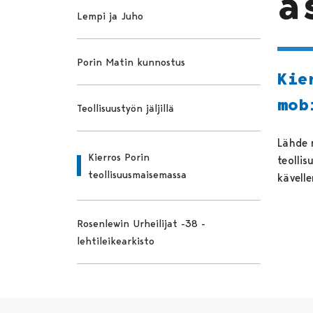
a
Lempi ja Juho
Porin Matin kunnostus
Kie
mob
Teollisuustyön jäljillä
Lähde 
Kierros Porin
teollis
teollisuusmaisemassa
kävelle
Rosenlewin Urheilijat -38 -
lehtileikearkisto