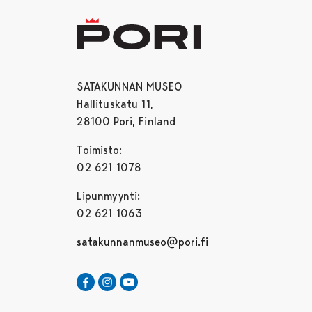
SATAKUNNAN MUSEO
Hallituskatu 11,
28100 Pori, Finland
Toimisto:
02 621 1078
Lipunmyynti:
02 621 1063
satakunnanmuseo@pori.fi
Satakunnan Museo Facebookissa
Avautuu uudessa välilehdessä
Satakunnan Museo Instagrammissa
Avautuu uudessa välilehdessä
Satakunnan Museo Youtubessa
Avautuu uudessa välilehdessä