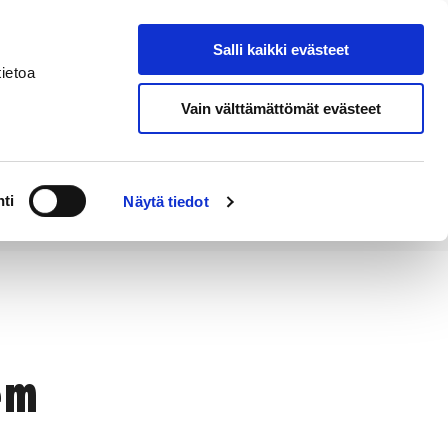
Salli kaikki evästeet
Suomeksi
Hae sivustolta
ietoa
Vain välttämättömät evästeet
Alueellinen
Kahvila
vastuumuseo
ti
Näytä tiedot
em