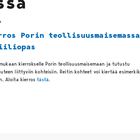
ssa
rros Porin teollisuusmaisemass
iiliopas
mukaan kierrokselle Porin teollisuusmaisemaan ja tutustu
uuteen liittyviin kohteisiin. Reitin kohteet voi kiertää esimerkik
n. Aloita kierros
tästä
.