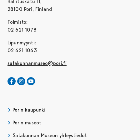
Hallituskatu 11,
28100 Pori, Finland
Toimisto:
02 621 1078
Lipunmyynti:
02 621 1063
satakunnanmuseo@pori.fi
Satakunnan Museo Facebookissa
Avautuu uudessa välilehdessä
Satakunnan Museo Instagrammissa
Avautuu uudessa välilehdessä
Satakunnan Museo Youtubessa
Avautuu uudessa välilehdessä
Porin kaupunki
Porin museot
Satakunnan Museon yhteystiedot