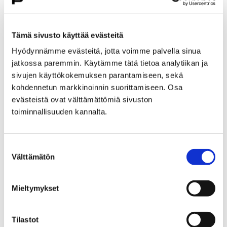
Etusivu
Alueellinen vastuumuseo
Tämä sivusto käyttää evästeitä
Satakunnan Museon lausunnot
Museon lausunnot Jämijärvi
Hyödynnämme evästeitä, jotta voimme palvella sinua
jatkossa paremmin. Käytämme tätä tietoa analytiikan ja
Museon lausunnot
sivujen käyttökokemuksen parantamiseen, sekä
kohdennetun markkinoinnin suorittamiseen. Osa
Jämijärvi
evästeistä ovat välttämättömiä sivuston
toiminnallisuuden kannalta.
Suostumuksen
Välttämätön
valinta
Etusivu
Kokoelmat
Finna
Satakunnan Museon
Mieltymykset
kokoelmia Finnassa
Tilastot