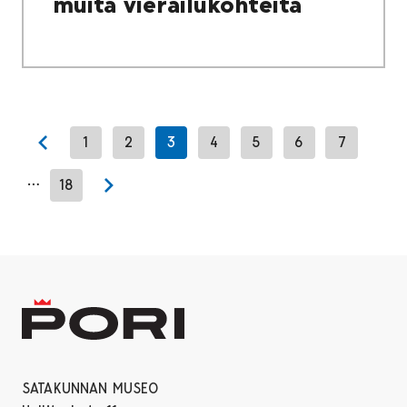
muita vierailukohteita
1
2
3
4
5
6
7
Previous page
…
18
Next page
SATAKUNNAN MUSEO