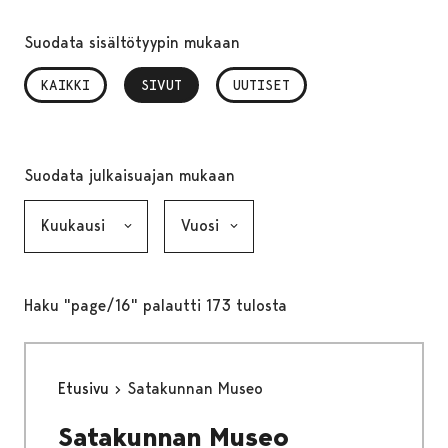
Suodata sisältötyypin mukaan
KAIKKI
SIVUT
, VALITTU
UUTISET
Suodata julkaisuajan mukaan
Kuukausi, valinta lähettää lomakkeen
Vuosi, valinta lähettää lomakkeen
Haku "page/16" palautti 173 tulosta
Etusivu
Satakunnan Museo
Satakunnan Museo