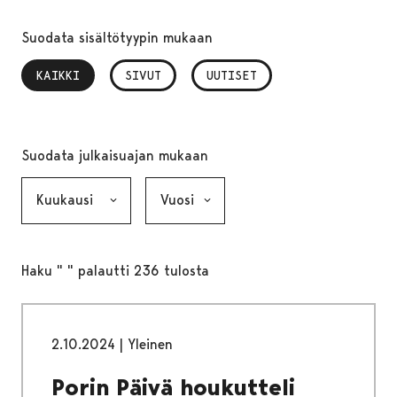
Suodata sisältötyypin mukaan
KAIKKI
, VALITTU
SIVUT
UUTISET
Suodata julkaisuajan mukaan
Kuukausi, valinta lähettää lomakkeen
Vuosi, valinta lähettää lomakkeen
Haku " " palautti 236 tulosta
2.10.2024
|
Yleinen
Porin Päivä houkutteli