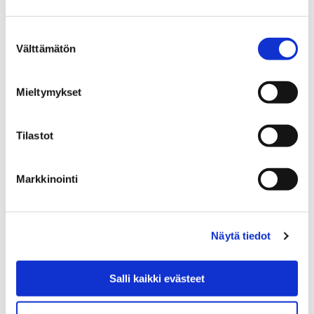
Museoon töihin tai harjoitteluun?
Suostumuksen
Museoon töihin tai
Välttämätön
valinta
harjoitteluun?
Mieltymykset
Tilastot
30.5.2024
|
Yleinen
Markkinointi
Uusia kulttuurireittejä
Porin keskustaan
Näytä tiedot
Uudet Porin keskustan kulttuurireitit
Salli kaikki evästeet
johdattavat tutustumaan teemareiteillä
keskusta-alueen historiaan, arkkitehtuuriin,