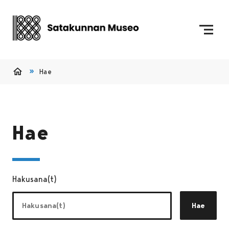
Siirry sisältöön
Etusivulle
Hae
Etusivu
Hae
Hakusana(t)
Hae