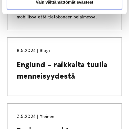
Vain välttämättömät evästeet
taiteeseen ja kaupunkiluontoon. Tarinakartta-
sovelluksella toteutetut reitit toimivat sekä
mobiilissa että tietokoneen selaimessa.
8.5.2024
|
Blogi
Englund – raikkaita tuulia
menneisyydestä
3.5.2024
|
Yleinen