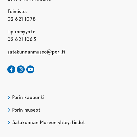
Toimisto:
02 621 1078
Lipunmyynti:
02 621 1063
satakunnanmuseo@pori.fi
Satakunnan Museo Facebookissa
Avautuu uudessa välilehdessä
Satakunnan Museo Instagrammissa
Avautuu uudessa välilehdessä
Satakunnan Museo Youtubessa
Avautuu uudessa välilehdessä
Porin kaupunki
Porin museot
Satakunnan Museon yhteystiedot