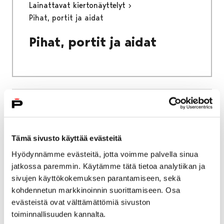
Lainattavat kiertonäyttelyt
Pihat, portit ja aidat
Pihat, portit ja aidat
Etusivu
Näyttelyt
Lainattavat kiertonäyttelyt
Katse katolle
Tämä sivusto käyttää evästeitä
Katse katolle
Hyödynnämme evästeitä, jotta voimme palvella sinua
jatkossa paremmin. Käytämme tätä tietoa analytiikan ja
sivujen käyttökokemuksen parantamiseen, sekä
kohdennetun markkinoinnin suorittamiseen. Osa
evästeistä ovat välttämättömiä sivuston
toiminnallisuuden kannalta.
Etusivu
Tietoa meistä