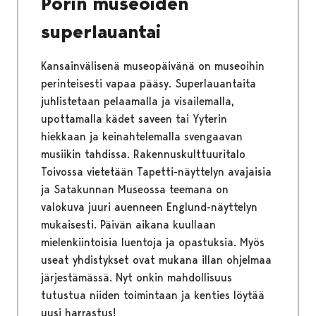
Porin museoiden
superlauantai
Kansainvälisenä museopäivänä on museoihin
perinteisesti vapaa pääsy. Superlauantaita
juhlistetaan pelaamalla ja visailemalla,
upottamalla kädet saveen tai Yyterin
hiekkaan ja keinahtelemalla svengaavan
musiikin tahdissa. Rakennuskulttuuritalo
Toivossa vietetään Tapetti-näyttelyn avajaisia
ja Satakunnan Museossa teemana on
valokuva juuri auenneen Englund-näyttelyn
mukaisesti. Päivän aikana kuullaan
mielenkiintoisia luentoja ja opastuksia. Myös
useat yhdistykset ovat mukana illan ohjelmaa
järjestämässä. Nyt onkin mahdollisuus
tutustua niiden toimintaan ja kenties löytää
uusi harrastus!