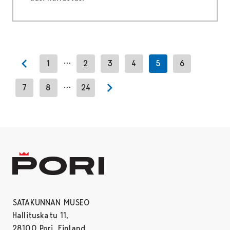
…
1
2
3
4
5
6
Previous page
…
7
8
24
Next page
SATAKUNNAN MUSEO
Hallituskatu 11,
28100 Pori, Finland