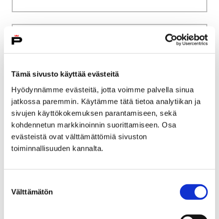
Etusivu
Museo verkossa
Teollisuustyön jäljillä
Tämä sivusto käyttää evästeitä
Teollisuustyön jäljillä
Hyödynnämme evästeitä, jotta voimme palvella sinua
jatkossa paremmin. Käytämme tätä tietoa analytiikan ja
sivujen käyttökokemuksen parantamiseen, sekä
kohdennetun markkinoinnin suorittamiseen. Osa
evästeistä ovat välttämättömiä sivuston
toiminnallisuuden kannalta.
Etusivu
Museo verkossa
Puuvillan suunnittelijat
Suostumuksen
Puuvillan suunnittelijat
Välttämätön
valinta