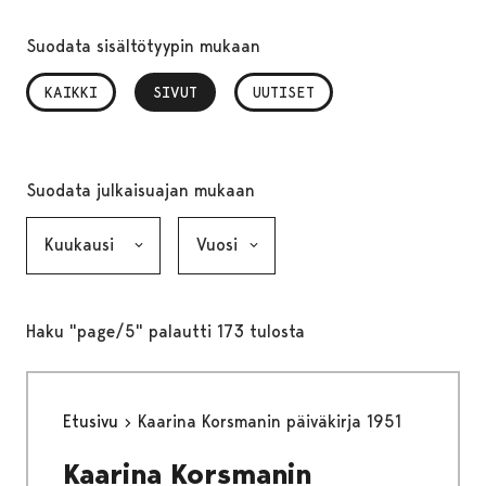
Suodata sisältötyypin mukaan
KAIKKI
SIVUT
, VALITTU
UUTISET
Suodata julkaisuajan mukaan
Kuukausi, valinta lähettää lomakkeen
Vuosi, valinta lähettää lomakkeen
Haku "page/5" palautti 173 tulosta
Etusivu
Kaarina Korsmanin päiväkirja 1951
Kaarina Korsmanin