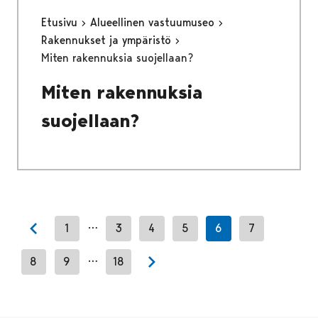
Etusivu
Alueellinen vastuumuseo
Rakennukset ja ympäristö
Miten rakennuksia suojellaan?
Miten rakennuksia
suojellaan?
…
1
3
4
5
6
7
Previous page
…
8
9
18
Next page