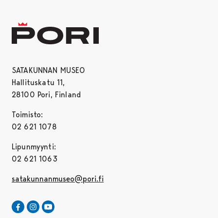
SATAKUNNAN MUSEO
Hallituskatu 11,
28100 Pori, Finland
Toimisto:
02 621 1078
Lipunmyynti:
02 621 1063
satakunnanmuseo@pori.fi
Satakunnan Museo Facebookissa
Avautuu uudessa välilehdessä
Satakunnan Museo Instagrammissa
Avautuu uudessa välilehdessä
Satakunnan Museo Youtubessa
Avautuu uudessa välilehdessä