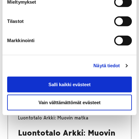
Mieltymykset
Tilastot
Etusivu
Alueellinen vastuumuseo
Satakunnan Museon lausunnot
Museon lausunnot Merikarvia
Markkinointi
Museon lausunnot
Merikarvia
Näytä tiedot
Salli kaikki evästeet
Vain välttämättömät evästeet
Etusivu
Museo verkossa
Luontotalo Arkki: Muovin matka
Luontotalo Arkki: Muovin