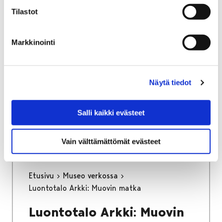
Tilastot
Etusivu
Alueellinen vastuumuseo
Markkinointi
Satakunnan Museon lausunnot
Museon lausunnot Merikarvia
Näytä tiedot
Museon lausunnot
Merikarvia
Salli kaikki evästeet
Vain välttämättömät evästeet
Etusivu
Museo verkossa
Luontotalo Arkki: Muovin matka
Luontotalo Arkki: Muovin