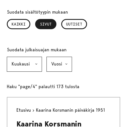
Suodata sisältötyypin mukaan
KAIKKI
SIVUT
, VALITTU
UUTISET
Suodata julkaisuajan mukaan
Kuukausi, valinta lähettää lomakkeen
Vuosi, valinta lähettää lomakkeen
Haku "page/4" palautti 173 tulosta
Etusivu
Kaarina Korsmanin päiväkirja 1951
Kaarina Korsmanin