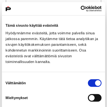
Etusivu
Museo verkossa
Tämä sivusto käyttää evästeitä
Teollisuustyön jäljillä
Hyödynnämme evästeitä, jotta voimme palvella sinua
Teollisuustyön jäljillä
jatkossa paremmin. Käytämme tätä tietoa analytiikan ja
sivujen käyttökokemuksen parantamiseen, sekä
kohdennetun markkinoinnin suorittamiseen. Osa
evästeistä ovat välttämättömiä sivuston
toiminnallisuuden kannalta.
Etusivu
Museo verkossa
Suostumuksen
Puuvillan suunnittelijat
Välttämätön
valinta
Puuvillan suunnittelijat
Mieltymykset