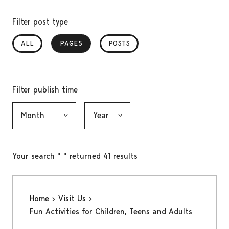
Filter post type
ALL
PAGES
, SELECTED
POSTS
Filter publish time
Month, selection submits the form
Year, selection submits the form
Your search " " returned 41 results
Home
Visit Us
Fun Activities for Children, Teens and Adults