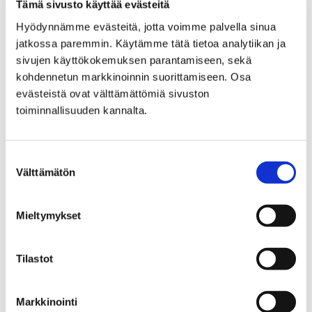
Built Cultural Heritage and Restoration
Tämä sivusto käyttää evästeitä
Hyödynnämme evästeitä, jotta voimme palvella sinua
Built Cultural Heritage
jatkossa paremmin. Käytämme tätä tietoa analytiikan ja
sivujen käyttökokemuksen parantamiseen, sekä
and Restoration
kohdennetun markkinoinnin suorittamiseen. Osa
evästeistä ovat välttämättömiä sivuston
toiminnallisuuden kannalta.
Suostumuksen
Home
Välttämätön
valinta
Museum with Regional Responsibilities
Archaeological Cultural Heritage
Mieltymykset
Archaeological Cultural
Heritage
Tilastot
Markkinointi