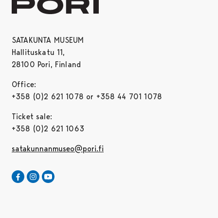
SATAKUNTA MUSEUM
Hallituskatu 11,
28100 Pori, Finland
Office:
+358 (0)2 621 1078 or +358 44 701 1078
Ticket sale:
+358 (0)2 621 1063
satakunnanmuseo@pori.fi
Satakunta museum in Facebook
Opens in a new tab
Satakunta museum in Instagram
Opens in a new tab
Satakunta museum in Youtube
Opens in a new tab