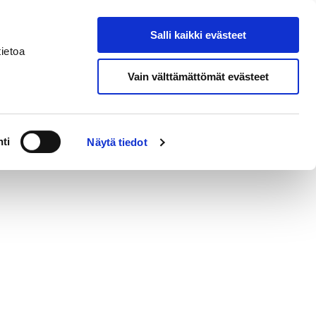
In
Salli kaikki evästeet
Search from site
English
ietoa
Vain välttämättömät evästeet
l Responsibilities
ti
Näytä tiedot