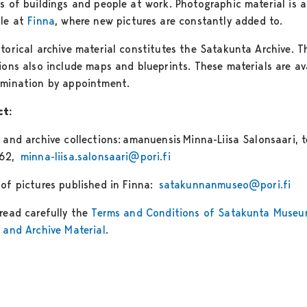
es of buildings and people at work. Photographic material is a
ble at
Finna
, where new pictures are constantly added to.
storical archive material constitutes the Satakunta Archive. T
tions also include maps and blueprints. These materials are av
amination by appointment.
ct:
 and archive collections: amanuensis Minna-Liisa Salonsaari, t
062,
minna-liisa.salonsaari@pori.fi
 of pictures published in Finna:
satakunnanmuseo@pori.fi
 read carefully the
Terms and Conditions of Satakunta Muse
e and Archive Material
.