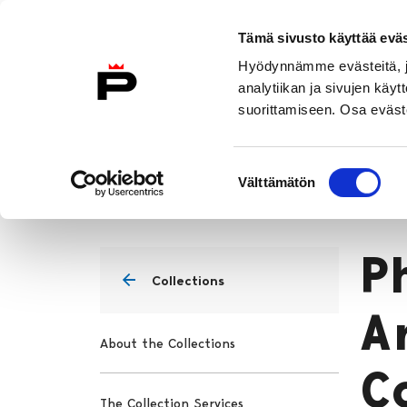
Skip to content
Tämä sivusto käyttää eväs
To Home Page
Hyödynnämme evästeitä, jo
analytiikan ja sivujen kä
suorittamiseen. Osa eväste
Visit Us
Exhibitions
Events
Suostumuksen
Collections
Photograph and Arc
Välttämätön
valinta
Home
P
Collections
A
About the Collections
C
The Collection Services