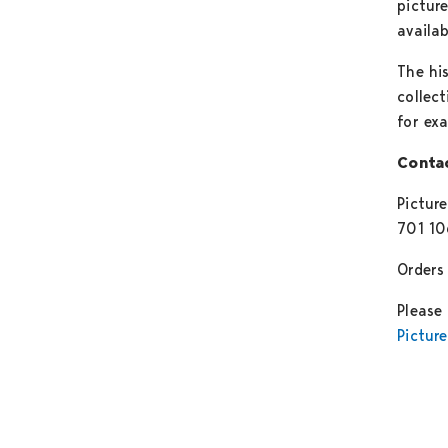
pictur
availa
The hi
collec
for ex
Conta
Picture
701 1
Orders
Please
Pictur