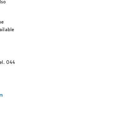
lso
he
ailable
el. 044
um