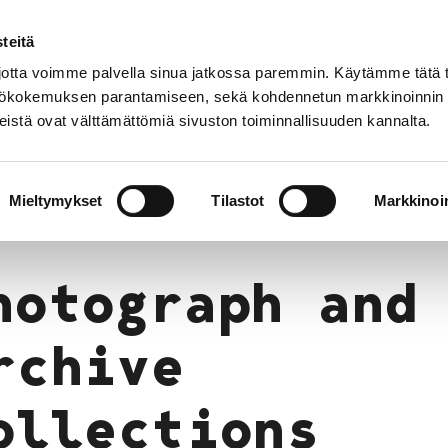
teitä
tta voimme palvella sinua jatkossa paremmin. Käytämme tätä t
yttökokemuksen parantamiseen, sekä kohdennetun markkinoinnin
istä ovat välttämättömiä sivuston toiminnallisuuden kannalta.
About Us
Collections
Museum with Regiona
hive Collections
Mieltymykset
Tilastot
Markkinoin
hotograph and
rchive
ollections