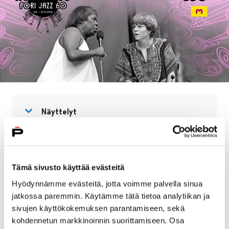
Avaa valikko
Sulje valikko
Näyttelyt
3.6.–30.8.2026, Parvi
Tämä sivusto käyttää evästeitä
Suomi-jazz 100 | Pori Jazz 60
-näyttely avaa
Hyödynnämme evästeitä, jotta voimme palvella sinua
suomalaisen jazzin satavuotista historiaa ja Pori
jatkossa paremmin. Käytämme tätä tietoa analytiikan ja
Jazzin 60-vuotista taivalta. Näyttely osoittaa, miten
sivujen käyttökokemuksen parantamiseen, sekä
jazzin kehittyminen Suomessa ja Porissa syntynyt
kohdennetun markkinoinnin suorittamiseen. Osa