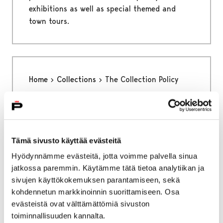
exhibitions as well as special themed and
town tours.
Home
Collections
The Collection Policy
The Collection Policy
Tämä sivusto käyttää evästeitä
Hyödynnämme evästeitä, jotta voimme palvella sinua
jatkossa paremmin. Käytämme tätä tietoa analytiikan ja
Home
Collections
sivujen käyttökokemuksen parantamiseen, sekä
The Ark Nature Centre Collections
kohdennetun markkinoinnin suorittamiseen. Osa
evästeistä ovat välttämättömiä sivuston
The Ark Nature Centre
toiminnallisuuden kannalta.