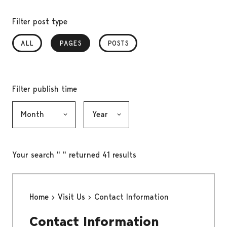
Filter post type
ALL
PAGES
, SELECTED
POSTS
Filter publish time
Month, selection submits the form
Year, selection submits the form
Your search " " returned 41 results
Home
Visit Us
Contact Information
Contact Information