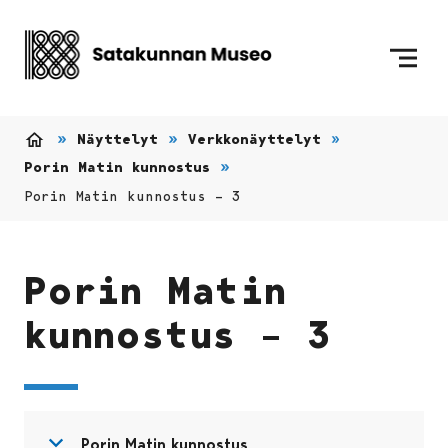
Siirry sisältöön
Etusivulle
Näyttelyt
Verkkonäyttelyt
Etusivu
Porin Matin kunnostus
Porin Matin kunnostus – 3
Porin Matin
kunnostus – 3
Avaa valikko
Sulje valikko
Porin Matin kunnostus