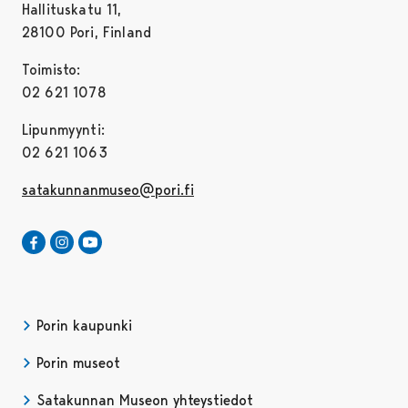
Hallituskatu 11,
28100 Pori, Finland
Toimisto:
02 621 1078
Lipunmyynti:
02 621 1063
satakunnanmuseo@pori.fi
Satakunnan Museo Facebookissa
Avautuu uudessa välilehdessä
Satakunnan Museo Instagrammissa
Avautuu uudessa välilehdessä
Satakunnan Museo Youtubessa
Avautuu uudessa välilehdessä
Porin kaupunki
Porin museot
Satakunnan Museon yhteystiedot