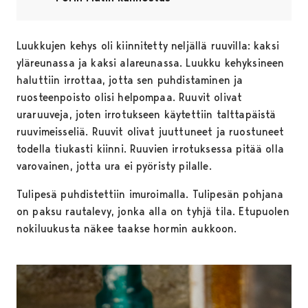
Luukkujen kehys oli kiinnitetty neljällä ruuvilla: kaksi
yläreunassa ja kaksi alareunassa. Luukku kehyksineen
haluttiin irrottaa, jotta sen puhdistaminen ja
ruosteenpoisto olisi helpompaa. Ruuvit olivat
uraruuveja, joten irrotukseen käytettiin talttapäistä
ruuvimeisseliä. Ruuvit olivat juuttuneet ja ruostuneet
todella tiukasti kiinni. Ruuvien irrotuksessa pitää olla
varovainen, jotta ura ei pyöristy pilalle.
Tulipesä puhdistettiin imuroimalla. Tulipesän pohjana
on paksu rautalevy, jonka alla on tyhjä tila. Etupuolen
nokiluukusta näkee taakse hormin aukkoon.
Avautuu uudessa välilehdessä