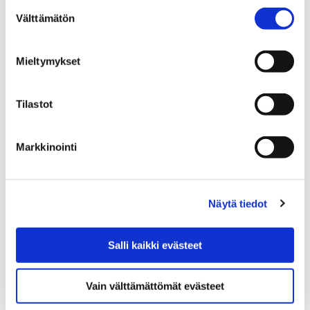
Suostumuksen
Välttämätön
valinta
Etusivu
Näyttelyt
Verkkonäyttelyt
Mieltymykset
Teollisuustyön jäljillä
1558-1636 | Uusi kaupunki
Tilastot
1558-1636 | Uusi kaupunki
Markkinointi
Näytä tiedot
Etusivu
Näyttelyt
Verkkonäyttelyt
Teollisuustyön jäljillä
Salli kaikki evästeet
1636-1765 | Kaupunki riutuu
1636-1765 | Kaupunki
Vain välttämättömät evästeet