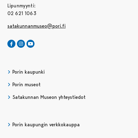
Lipunmyynti:
02 621 1063
satakunnanmuseo@pori.fi
Satakunnan Museo Facebookissa
Avautuu uudessa välilehdessä
Satakunnan Museo Instagrammissa
Avautuu uudessa välilehdessä
Satakunnan Museo Youtubessa
Avautuu uudessa välilehdessä
Porin kaupunki
Porin museot
Satakunnan Museon yhteystiedot
Porin kaupungin verkkokauppa