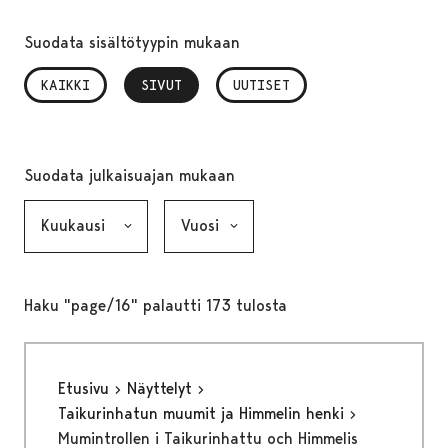
Suodata sisältötyypin mukaan
KAIKKI
SIVUT
, VALITTU
UUTISET
Suodata julkaisuajan mukaan
Kuukausi, valinta lähettää lomakkeen
Vuosi, valinta lähettää lomakkeen
Haku "page/16" palautti 173 tulosta
Etusivu
Näyttelyt
Taikurinhatun muumit ja Himmelin henki
Mumintrollen i Taikurinhattu och Himmelis