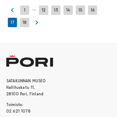
…
1
12
13
14
15
16
Previous page
17
18
Next page
SATAKUNNAN MUSEO
Hallituskatu 11,
28100 Pori, Finland
Toimisto:
02 621 1078