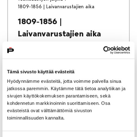
1809-1856 | Laivanvarustajien aika
1809-1856 |
Laivanvarustajien aika
Tämä sivusto käyttää evästeitä
Etusivu
Näyttelyt
Verkkonäyttelyt
Hyödynnämme evästeitä, jotta voimme palvella sinua
Teollisuustyön jäljillä
jatkossa paremmin. Käytämme tätä tietoa analytiikan ja
1765-1809 | Kaupankäynti vapautuu
sivujen käyttökokemuksen parantamiseen, sekä
kohdennetun markkinoinnin suorittamiseen. Osa
1765-1809 | Kaupankäynti
evästeistä ovat välttämättömiä sivuston
vapautuu
toiminnallisuuden kannalta.