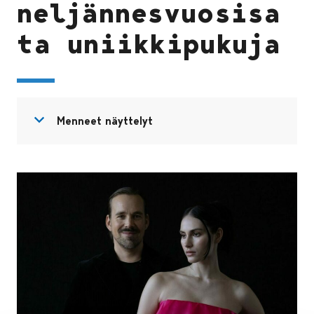
neljännesvuosisa
ta uniikkipukuja
Avaa valikko
Sulje valikko
Menneet näyttelyt