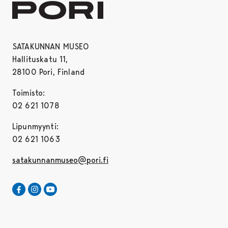
SATAKUNNAN MUSEO
Hallituskatu 11,
28100 Pori, Finland
Toimisto:
02 621 1078
Lipunmyynti:
02 621 1063
satakunnanmuseo@pori.fi
Satakunnan Museo Facebookissa
Avautuu uudessa välilehdessä
Satakunnan Museo Instagrammissa
Avautuu uudessa välilehdessä
Satakunnan Museo Youtubessa
Avautuu uudessa välilehdessä