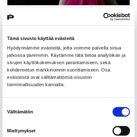
26.4.2025 – 22.2.2026
Satakunnan Museo, Sali
Tämä sivusto käyttää evästeitä
Porilaislähtöisen muotisuunnittelijan Teemu
Hyödynnämme evästeitä, jotta voimme palvella sinua
Muurimäen ensimmäinen oma näyttely koettiin
jatkossa paremmin. Käytämme tätä tietoa analytiikan ja
Satakunnan Museossa. Näyttely juhlisti Muurimäen jo
sivujen käyttökokemuksen parantamiseen, sekä
25 vuotta kestänyttä uraa. Kyseessä olo merkittävä
kohdennetun markkinoinnin suorittamiseen. Osa
katsaus suomalaiseen muotitaiteeseen. Näyttelyn
evästeistä ovat välttämättömiä sivuston
toteuttivat Satakunnan Museo ja Teemu Muurimäki.
toiminnallisuuden kannalta.
Suomen tunnetuimpiin muotisuunnittelijoihin kuuluva
Muurimäki on suunnitellut uniikkipukuja 1990-luvun
Suostumuksen
Välttämätön
lopulta lähtien. Muurimäen pukuja on nähty niin
valinta
Linnan juhlissa, Uuden Musiikin Kilpailussa,
Euroviisuissa kuin Cannesin elokuvajuhlilla. Vuodet
Mieltymykset
muotimaailman huipulla Ranskassa, Italiassa ja