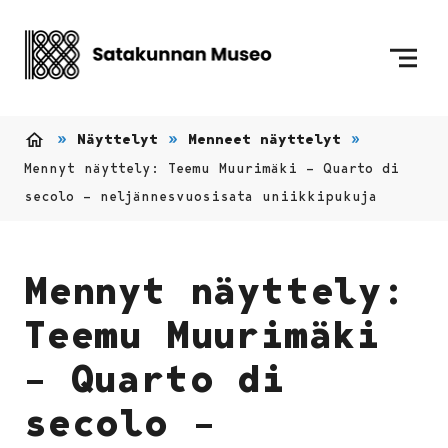
Siirry sisältöön
Etusivulle
Näyttelyt
Menneet näyttelyt
Etusivu
Mennyt näyttely: Teemu Muurimäki – Quarto di
secolo – neljännesvuosisata uniikkipukuja
Mennyt näyttely:
Teemu Muurimäki
– Quarto di
secolo –