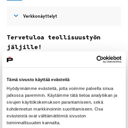
Avaa valikko
Sulje valikko
Verkkonäyttelyt
Tervetuloa teollisuustyön
jäljille!
Tutustu Porin työväestöön ja teollisuuteen 1500-1700
-luvun pienistä tehtaista 1800-luvun teollistumisen
kulta-aikaan ja edelleen 1950-luvun
Tämä sivusto käyttää evästeitä
sotakorvausteollisuuteen asti. Ota selvää, miten
Hyödynnämme evästeitä, jotta voimme palvella sinua
ihmisten arki muuttui teollistumisen myötä ja mitä
jatkossa paremmin. Käytämme tätä tietoa analytiikan ja
jälkiä teollistumisesta on jäänyt ympärillemme.
sivujen käyttökokemuksen parantamiseen, sekä
kohdennetun markkinoinnin suorittamiseen. Osa
Työväestö-osioon on kerätty tietoa ihmisten elämän
evästeistä ovat välttämättömiä sivuston
muutoksesta esiteolliselta ajalta 1900-luvun
toiminnallisuuden kannalta.
puoliväliin. Muut osiot kuvaavat teollistumisen