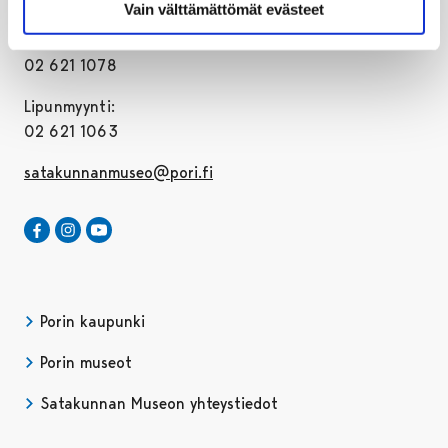
Vain välttämättömät evästeet
Toimisto:
02 621 1078
Lipunmyynti:
02 621 1063
satakunnanmuseo@pori.fi
Satakunnan Museo Facebookissa
Avautuu uudessa välilehdessä
Satakunnan Museo Instagrammissa
Avautuu uudessa välilehdessä
Satakunnan Museo Youtubessa
Avautuu uudessa välilehdessä
Porin kaupunki
Porin museot
Satakunnan Museon yhteystiedot