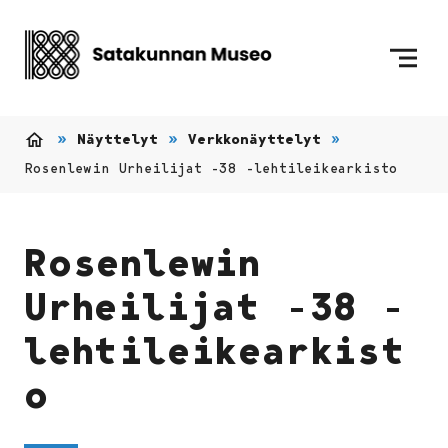
Siirry sisältöön
Etusivulle
Näyttelyt
Verkkonäyttelyt
Etusivu
Rosenlewin Urheilijat -38 -lehtileikearkisto
Rosenlewin
Urheilijat -38 -
lehtileikearkist
o