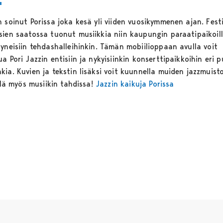
 soinut Porissa joka kesä yli viiden vuosikymmenen ajan. Festi
sien saatossa tuonut musiikkia niin kaupungin paraatipaikoill
tyneisiin tehdashalleihinkin. Tämän mobiilioppaan avulla voit
a Pori Jazzin entisiin ja nykyisiinkin konserttipaikkoihin eri pu
ia. Kuvien ja tekstin lisäksi voit kuunnella muiden jazzmuisto
ellä myös musiikin tahdissa!
Jazzin kaikuja Porissa