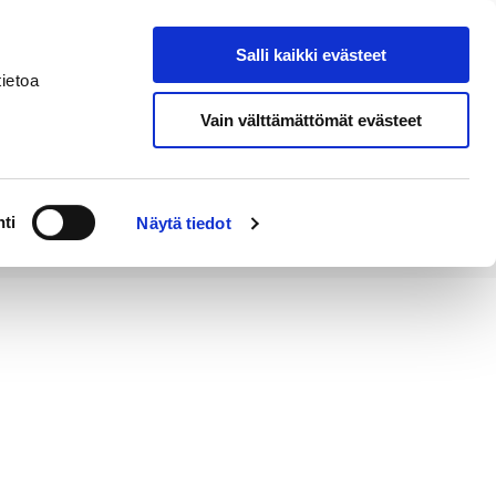
Salli kaikki evästeet
Suomeksi
Hae sivustolta
ietoa
Vain välttämättömät evästeet
Alueellinen
Kahvila
vastuumuseo
ti
Näytä tiedot