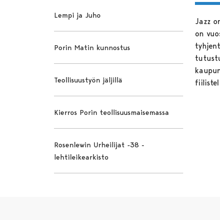
Lempi ja Juho
Jazz on
on vuo
tyhjen
Porin Matin kunnostus
tutustu
kaupunk
Teollisuustyön jäljillä
fiilist
Kierros Porin teollisuusmaisemassa
Rosenlewin Urheilijat -38 -
lehtileikearkisto