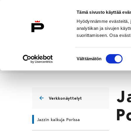
Siirry sisältöön
Etusivulle
Tämä sivusto käyttää eväs
Hyödynnämme evästeitä, jo
analytiikan ja sivujen kä
suorittamiseen. Osa eväste
Vierailu
Näyttelyt
Tapahtuma
Suostumuksen
Välttämätön
valinta
Näyttelyt
Verkkonäyttelyt
J
Etusivu
J
Verkkonäyttelyt
P
Jazzin kaikuja Porissa