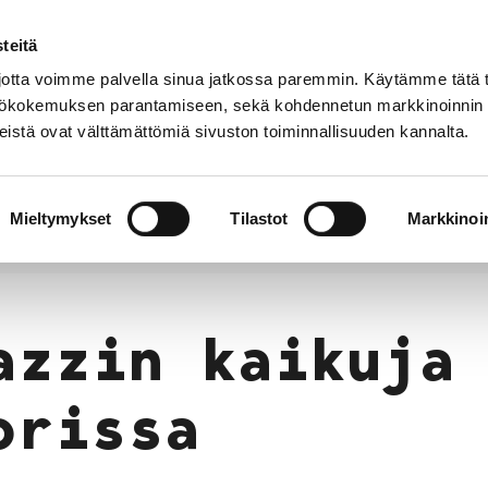
teitä
tta voimme palvella sinua jatkossa paremmin. Käytämme tätä t
yttökokemuksen parantamiseen, sekä kohdennetun markkinoinnin
istä ovat välttämättömiä sivuston toiminnallisuuden kannalta.
t
Kokoelmat
Tietoa
Museo
meistä
verkossa
Mieltymykset
Tilastot
Markkinoin
azzin kaikuja Porissa
azzin kaikuja
orissa