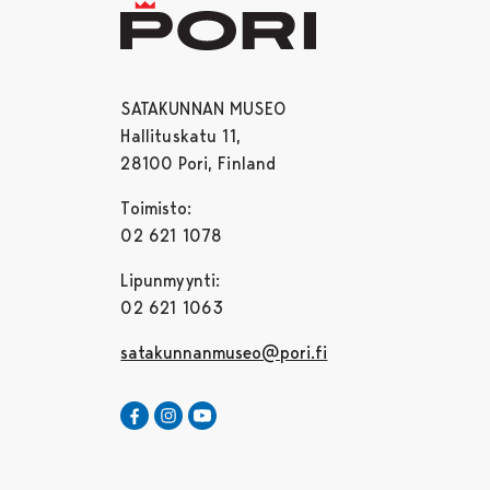
SATAKUNNAN MUSEO
Hallituskatu 11,
28100 Pori, Finland
Toimisto:
02 621 1078
Lipunmyynti:
02 621 1063
satakunnanmuseo@pori.fi
Satakunnan Museo Facebookissa
Avautuu uudessa välilehdessä
Satakunnan Museo Instagrammissa
Avautuu uudessa välilehdessä
Satakunnan Museo Youtubessa
Avautuu uudessa välilehdessä