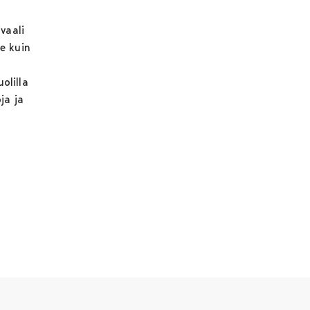
vaali
e kuin
olilla
ja ja