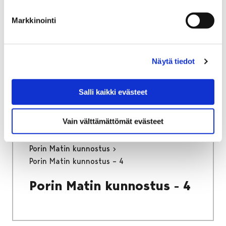
Etusivu
Näyttelyt
Verkkonäyttelyt
Markkinointi
Porin Matin kunnostus
Porin Matin kunnostus – 9
Näytä tiedot
Porin Matin kunnostus - 9
Salli kaikki evästeet
Vain välttämättömät evästeet
Etusivu
Näyttelyt
Verkkonäyttelyt
Porin Matin kunnostus
Porin Matin kunnostus – 4
Porin Matin kunnostus - 4