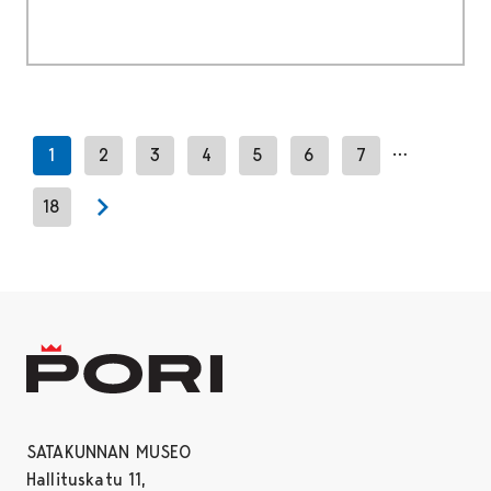
…
1
2
3
4
5
6
7
18
Next page
SATAKUNNAN MUSEO
Hallituskatu 11,