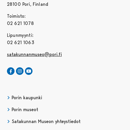
28100 Pori, Finland
Toimisto:
02 621 1078
Lipunmyynti:
02 621 1063
satakunnanmuseo@pori.fi
Satakunnan Museo Facebookissa
Avautuu uudessa välilehdessä
Satakunnan Museo Instagrammissa
Avautuu uudessa välilehdessä
Satakunnan Museo Youtubessa
Avautuu uudessa välilehdessä
Porin kaupunki
Porin museot
Satakunnan Museon yhteystiedot