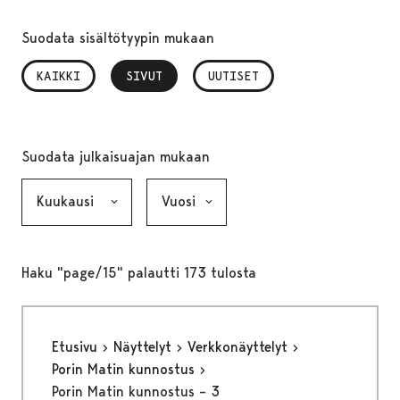
Suodata sisältötyypin mukaan
KAIKKI
SIVUT
, VALITTU
UUTISET
Suodata julkaisuajan mukaan
Kuukausi, valinta lähettää lomakkeen
Vuosi, valinta lähettää lomakkeen
Haku "page/15" palautti 173 tulosta
Etusivu
Näyttelyt
Verkkonäyttelyt
Porin Matin kunnostus
Porin Matin kunnostus – 3