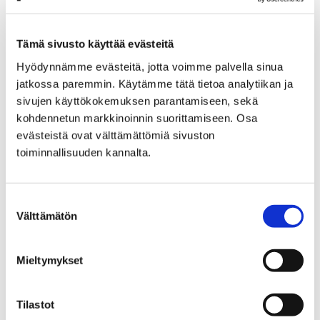
Etusivu
Näyttelyt
Verkkonäyttelyt
Porin Matin kunnostus
Porin Matin kunnostus – 6
Tämä sivusto käyttää evästeitä
Porin Matin kunnostus - 6
Hyödynnämme evästeitä, jotta voimme palvella sinua
jatkossa paremmin. Käytämme tätä tietoa analytiikan ja
sivujen käyttökokemuksen parantamiseen, sekä
kohdennetun markkinoinnin suorittamiseen. Osa
evästeistä ovat välttämättömiä sivuston
toiminnallisuuden kannalta.
Etusivu
Näyttelyt
Verkkonäyttelyt
Porin Matin kunnostus
Suostumuksen
Porin Matin kunnostus – 7
Välttämätön
valinta
Porin Matin kunnostus - 7
Mieltymykset
Tilastot