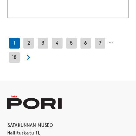
…
1
2
3
4
5
6
7
18
Next page
SATAKUNNAN MUSEO
Hallituskatu 11,