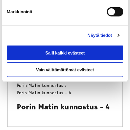
Etusivu
Näyttelyt
Verkkonäyttelyt
Markkinointi
Porin Matin kunnostus
Porin Matin kunnostus – 9
Näytä tiedot
Porin Matin kunnostus - 9
Salli kaikki evästeet
Vain välttämättömät evästeet
Etusivu
Näyttelyt
Verkkonäyttelyt
Porin Matin kunnostus
Porin Matin kunnostus – 4
Porin Matin kunnostus - 4