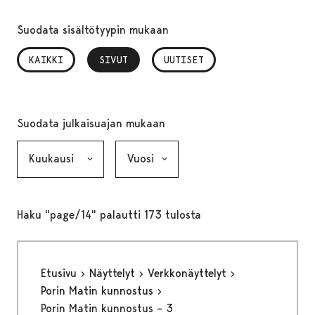
Suodata sisältötyypin mukaan
KAIKKI
SIVUT
, VALITTU
UUTISET
Suodata julkaisuajan mukaan
Kuukausi, valinta lähettää lomakkeen
Vuosi, valinta lähettää lomakkeen
Haku "page/14" palautti 173 tulosta
Etusivu
Näyttelyt
Verkkonäyttelyt
Porin Matin kunnostus
Porin Matin kunnostus – 3