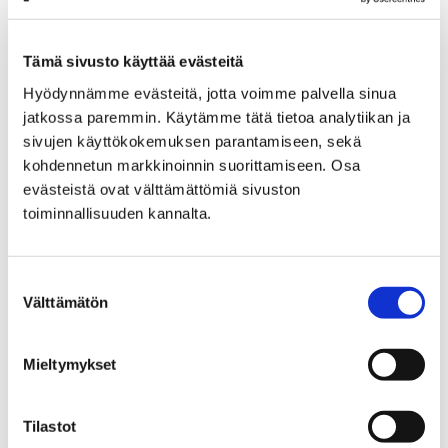
Etusivu
Näyttelyt
Verkkonäyttelyt
Porin Matin kunnostus
Porin Matin kunnostus – 6
Tämä sivusto käyttää evästeitä
Porin Matin kunnostus - 6
Hyödynnämme evästeitä, jotta voimme palvella sinua
jatkossa paremmin. Käytämme tätä tietoa analytiikan ja
sivujen käyttökokemuksen parantamiseen, sekä
kohdennetun markkinoinnin suorittamiseen. Osa
evästeistä ovat välttämättömiä sivuston
toiminnallisuuden kannalta.
Etusivu
Näyttelyt
Verkkonäyttelyt
Porin Matin kunnostus
Suostumuksen
Porin Matin kunnostus – 7
Välttämätön
valinta
Porin Matin kunnostus - 7
Mieltymykset
Tilastot