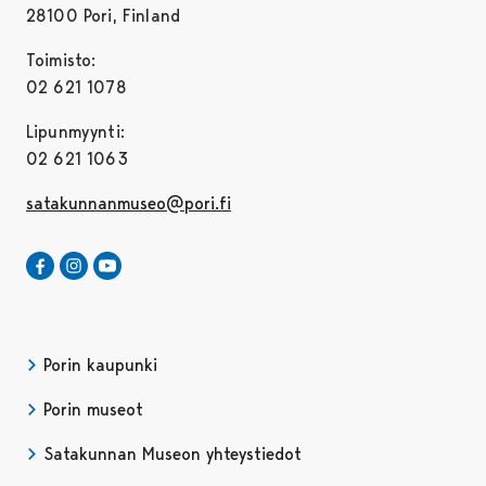
28100 Pori, Finland
Toimisto:
02 621 1078
Lipunmyynti:
02 621 1063
satakunnanmuseo@pori.fi
Satakunnan Museo Facebookissa
Avautuu uudessa välilehdessä
Satakunnan Museo Instagrammissa
Avautuu uudessa välilehdessä
Satakunnan Museo Youtubessa
Avautuu uudessa välilehdessä
Porin kaupunki
Porin museot
Satakunnan Museon yhteystiedot