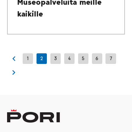
Museopalveluita meille
kaikille
1
2
3
4
5
6
7
Previous page
Next page