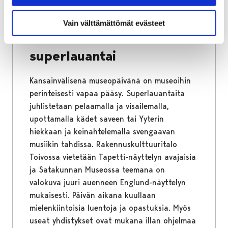
3.5.2024
|
Yleinen
Vain välttämättömät evästeet
Porin museoiden
superlauantai
Kansainvälisenä museopäivänä on museoihin
perinteisesti vapaa pääsy. Superlauantaita
juhlistetaan pelaamalla ja visailemalla,
upottamalla kädet saveen tai Yyterin
hiekkaan ja keinahtelemalla svengaavan
musiikin tahdissa. Rakennuskulttuuritalo
Toivossa vietetään Tapetti-näyttelyn avajaisia
ja Satakunnan Museossa teemana on
valokuva juuri auenneen Englund-näyttelyn
mukaisesti. Päivän aikana kuullaan
mielenkiintoisia luentoja ja opastuksia. Myös
useat yhdistykset ovat mukana illan ohjelmaa