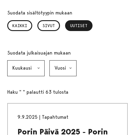
Suodata sisältötyypin mukaan
KAIKKI
SIVUT
UUTISET
, VALITTU
Suodata julkaisuajan mukaan
Kuukausi, valinta lähettää lomakkeen
Vuosi, valinta lähettää lomakkeen
Haku " " palautti 63 tulosta
9.9.2025
|
Tapahtumat
Porin Päivä 2025 - Porin