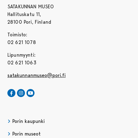
SATAKUNNAN MUSEO
Hallituskatu 11,
28100 Pori, Finland
Toimisto:
02 621 1078
Lipunmyynti:
02 621 1063
satakunnanmuseo@pori.fi
Satakunnan Museo Facebookissa
Avautuu uudessa välilehdessä
Satakunnan Museo Instagrammissa
Avautuu uudessa välilehdessä
Satakunnan Museo Youtubessa
Avautuu uudessa välilehdessä
Porin kaupunki
Porin museot