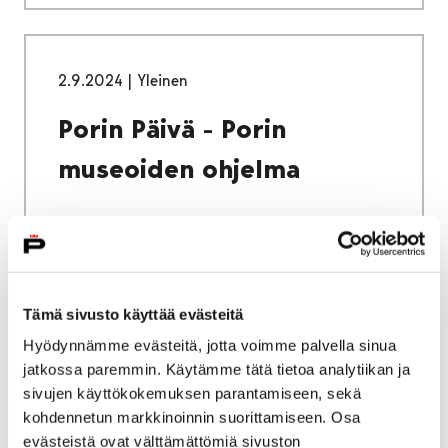
2.9.2024
|
Yleinen
Porin Päivä - Porin
museoiden ohjelma
30.5.2024
|
Yleinen
Tämä sivusto käyttää evästeitä
Hyödynnämme evästeitä, jotta voimme palvella sinua
Uusia kulttuurireittejä
jatkossa paremmin. Käytämme tätä tietoa analytiikan ja
Porin keskustaan
sivujen käyttökokemuksen parantamiseen, sekä
kohdennetun markkinoinnin suorittamiseen. Osa
evästeistä ovat välttämättömiä sivuston
Uudet Porin keskustan kulttuurireitit