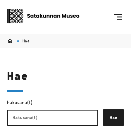
Siirry sisältöön
Etusivulle
Hae
Etusivu
Hae
Hakusana(t)
Hae