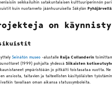
laisiin seikkailuihin satakuntalaisen kulttuuriperinnön paris
asikuistit kuin nuotanveto jäänhuuruisella Säkylän
Pyhäjärvellä
rojekteja on käynnisty
sikuistit
äyttely
Seinätön museo
-alustalle
Raija Collanderin
toimitta
kaunottaret
(1999) pohjalta yhdessä
Siikaisten kotiseutuyh
at kaunistaneet ympäristöään jo pitkälti toistasataa vuotta. N
nsiosta, taitavien ja taiteellisten käsityöläisten työstäminä
olivatkin tavallaan oman aikansa statussymboleita.