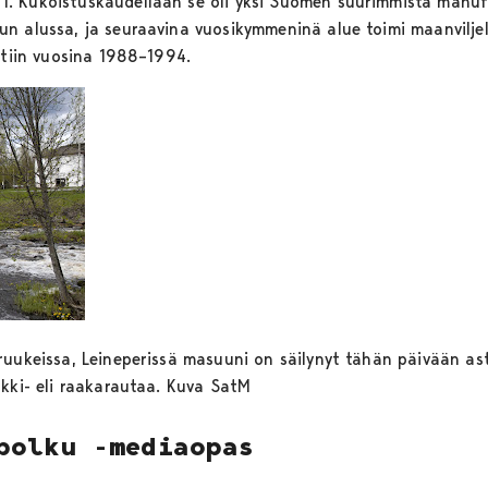
1. Kukoistuskaudellaan se oli yksi Suomen suurimmista manuf
n alussa, ja seuraavina vuosikymmeninä alue toimi maanviljel
itiin vuosina 1988–1994.
ruukeissa, Leineperissä masuuni on säilynyt tähän päivään ast
akki- eli raakarautaa. Kuva SatM
polku -mediaopas