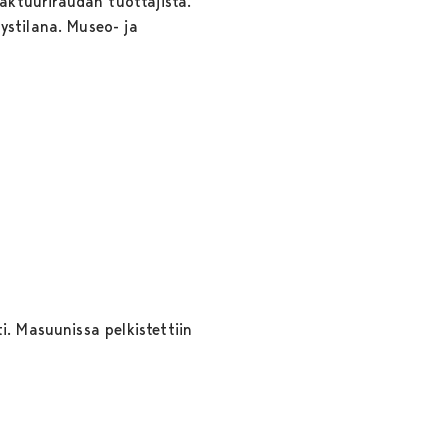
aktuuriraudan tuottajista.
ystilana. Museo- ja
i. Masuunissa pelkistettiin