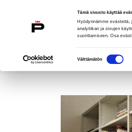
Siirry sisältöön
Etusivulle
Tämä sivusto käyttää eväs
Hyödynnämme evästeitä, jo
analytiikan ja sivujen kä
suorittamiseen. Osa eväste
Vierailu
Näyttelyt
Tapahtuma
Suostumuksen
Välttämätön
valinta
Uutiset
Museopalveluita meille 
Etusivu