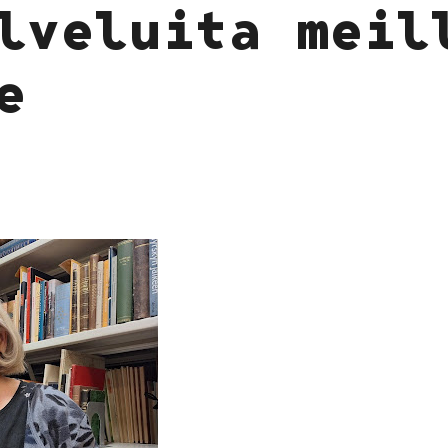
lveluita meil
e