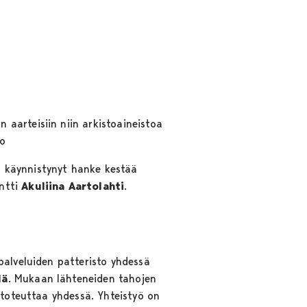
aarteisiin niin arkistoaineistoa
to
 käynnistynyt hanke kestää
entti
Akuliina Aartolahti
.
palveluiden patteristo yhdessä
lä
. Mukaan lähteneiden tahojen
 toteuttaa yhdessä. Yhteistyö on