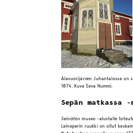
Alavuorijärven Juhantalossa on sä
1874. Kuva Eeva Nummi.
Sepän matkassa -
Seinätön museo
-alustalle toteu
Leineperin ruukki on ollut keske