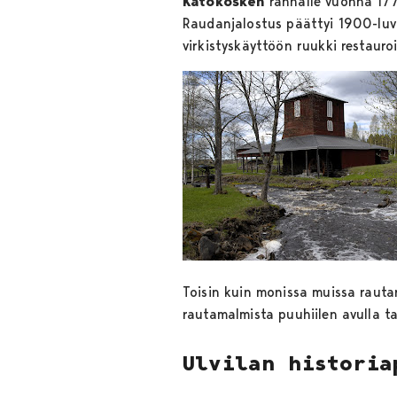
Katokosken
rannalle vuonna 177
Raudanjalostus päättyi 1900-luvu
virkistyskäyttöön ruukki restauro
Toisin kuin monissa muissa rauta
rautamalmista puuhiilen avulla t
Ulvilan historia