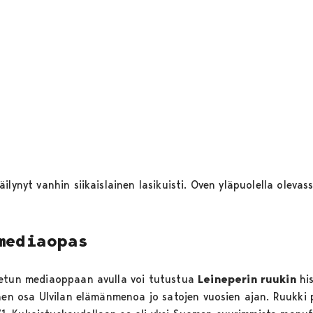
ilynyt vanhin siikaislainen lasikuisti. Oven yläpuolella oleva
mediaopas
tetun mediaoppaan avulla voi tutustua
Leineperin ruukin
his
inen osa Ulvilan elämänmenoa jo satojen vuosien ajan. Ruukki 