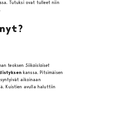
sa. Tutuksi ovat tulleet niin
.
nyt?
man teoksen
Siikaislaiset
distyksen
kanssa. Pitsimäisen
e syntyivät aikoinaan
. Kuistien avulla haluttiin