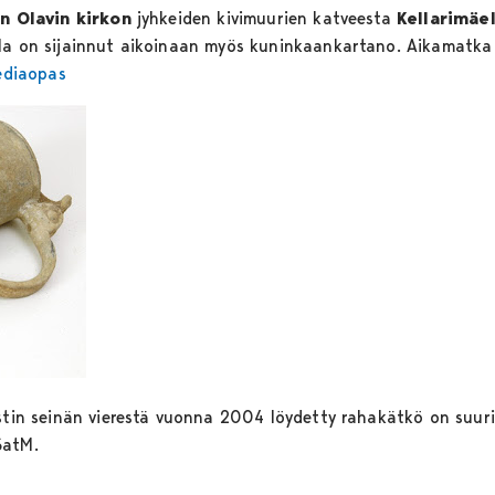
n Olavin kirkon
jyhkeiden kivimuurien katveesta
Kellarimäel
lla on sijainnut aikoinaan myös kuninkaankartano. Aikamatk
mediaopas
astin seinän vierestä vuonna 2004 löydetty rahakätkö on suuri
SatM.