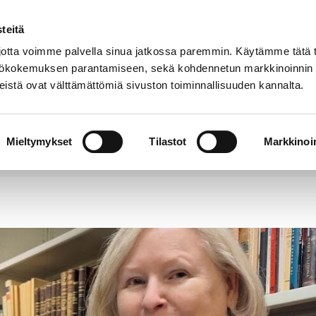
teitä
tta voimme palvella sinua jatkossa paremmin. Käytämme tätä t
yttökokemuksen parantamiseen, sekä kohdennetun markkinoinnin
istä ovat välttämättömiä sivuston toiminnallisuuden kannalta.
t
Kokoelmat
Tietoa
Museo
meistä
verkossa
Mieltymykset
Tilastot
Markkinoin
kaikille