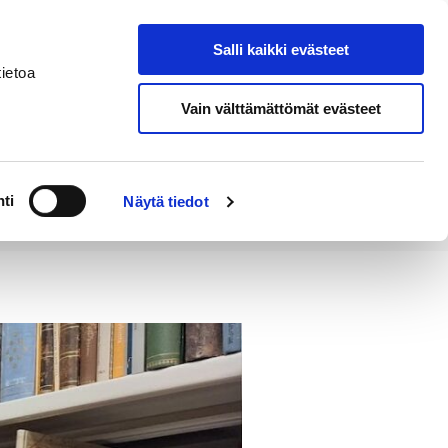
Salli kaikki evästeet
Suomeksi
Hae sivustolta
ietoa
Vain välttämättömät evästeet
Alueellinen
Kahvila
vastuumuseo
ti
Näytä tiedot