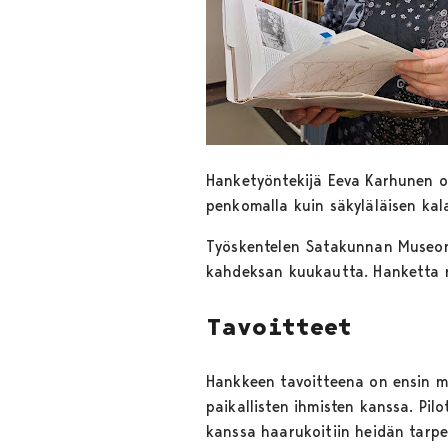
Hanketyöntekijä Eeva Karhunen on
penkomalla kuin säkyläläisen kal
Työskentelen Satakunnan Muse
kahdeksan kuukautta. Hanketta 
Tavoitteet
Hankkeen tavoitteena on ensin mä
paikallisten ihmisten kanssa. Pilo
kanssa haarukoitiin heidän tarpei