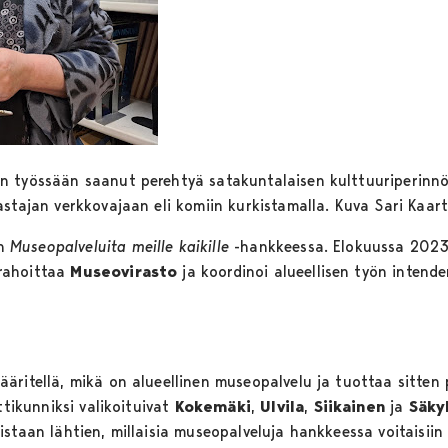
 työssään saanut perehtyä satakuntalaisen kulttuuriperinnön 
astajan verkkovajaan eli komiin kurkistamalla. Kuva Sari Kaar
on
Museopalveluita meille kaikille
-hankkeessa. Elokuussa 2023
rahoittaa
Museovirasto
ja koordinoi alueellisen työn intend
äritellä, mikä on alueellinen museopalvelu ja tuottaa sitten 
ttikunniksi valikoituivat
Kokemäki
,
Ulvila
,
Siikainen
ja
Säky
staan lähtien, millaisia museopalveluja hankkeessa voitaisiin