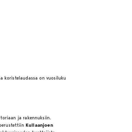
ssa koristelaudassa on vuosiluku
toriaan ja rakennuksiin.
perustettiin
Kullaanjoen