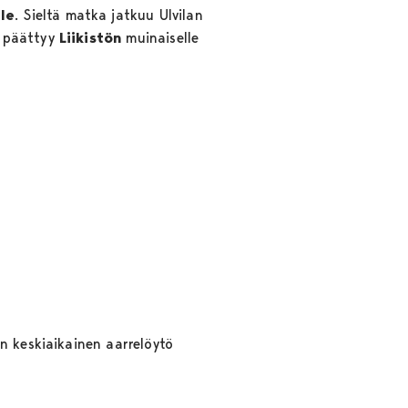
le
. Sieltä matka jatkuu Ulvilan
a päättyy
Liikistön
muinaiselle
n keskiaikainen aarrelöytö