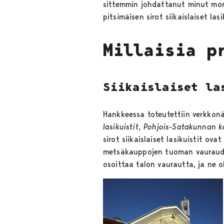
sittemmin johdattanut minut monen
pitsimäisen sirot siikaislaiset l
Millaisia p
Siikaislaiset la
Hankkeessa toteutettiin verkkon
lasikuistit, Pohjois-Satakunnan 
sirot siikaislaiset lasikuistit ov
metsäkauppojen tuoman vaurauden a
osoittaa talon vaurautta, ja ne 