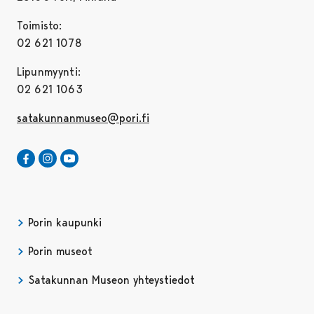
Toimisto:
02 621 1078
Lipunmyynti:
02 621 1063
satakunnanmuseo@pori.fi
Satakunnan Museo Facebookissa
Avautuu uudessa välilehdessä
Satakunnan Museo Instagrammissa
Avautuu uudessa välilehdessä
Satakunnan Museo Youtubessa
Avautuu uudessa välilehdessä
Porin kaupunki
Porin museot
Satakunnan Museon yhteystiedot