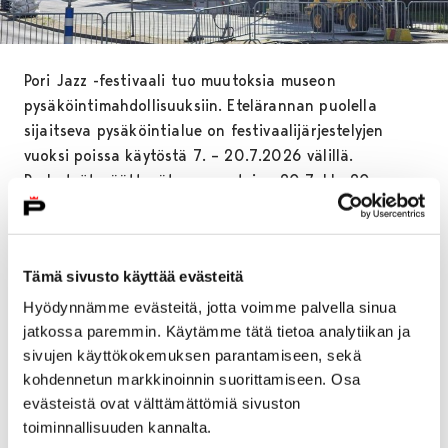
Pori Jazz -festivaali tuo muutoksia museon
pysäköintimahdollisuuksiin. Etelärannan puolella
sijaitseva pysäköintialue on festivaalijärjestelyjen
vuoksi poissa käytöstä 7. – 20.7.2026 välillä.
Purkutyöt päättyvät maanantaina 20.7. klo 20
mennessä.
Pysäköintitilaa löytyy aikavälillä normaalisti
Hallituskadun puolelta. Lisäksi LE-parkkipaikka löytyy
Tämä sivusto käyttää evästeitä
Hallituskadulta museon edessä. Parkkipaikka on
Hyödynnämme evästeitä, jotta voimme palvella sinua
kadulta johtavan liuskan vieressä ja kadulta pääsee
jatkossa paremmin. Käytämme tätä tietoa analytiikan ja
siirtymään museon terassille ja sitä kautta museon
sivujen käyttökokemuksen parantamiseen, sekä
pääsisäänkäynnille esteettömästi.
kohdennetun markkinoinnin suorittamiseen. Osa
evästeistä ovat välttämättömiä sivuston
Festivaalin aikainen Jazzkatu vaikuttaa myös
toiminnallisuuden kannalta.
laajemmin Etelärannassa kulkemiseen. Alue on