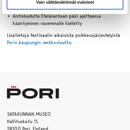
tieosuus on suljettu Etelärannan suuntaan, Keski-
Vain välttämättömät evästeet
Porin kirkon suuntaan kääntyminen sallittu
Antinkadulta Etelärantaan päin ajettaessa
kääntyminen vasemmalle kielletty
Lisätietoja festivaalin aikaisista poikkeusjärjestelyistä
Porin kaupungin verkkosivuilta
.
SATAKUNNAN MUSEO
Hallituskatu 11,
28100 Pori, Finland