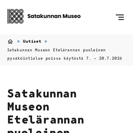
Siirry sisältöön
Etusivulle
Uutiset
Etusivu
Satakunnan Museon Etelärannan puoleinen
pysäköintialue poissa käytöstä 7. – 20.7.2026
Satakunnan
Museon
Etelärannan
puoleinen