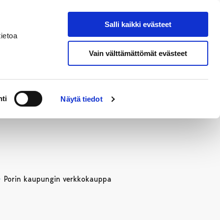
Salli kaikki evästeet
Suomeksi
Hae sivustolta
ietoa
Vain välttämättömät evästeet
Alueellinen
Kahvila
vastuumuseo
ti
Näytä tiedot
Porin kaupungin verkkokauppa