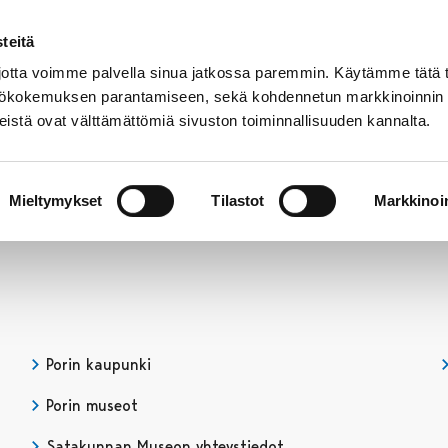
teitä
tta voimme palvella sinua jatkossa paremmin. Käytämme tätä t
yttökokemuksen parantamiseen, sekä kohdennetun markkinoinnin
istä ovat välttämättömiä sivuston toiminnallisuuden kannalta.
t
Kokoelmat
Tietoa
Museo
meistä
verkossa
Mieltymykset
Tilastot
Markkinoin
Porin kaupunki
Porin museot
Satakunnan Museon yhteystiedot