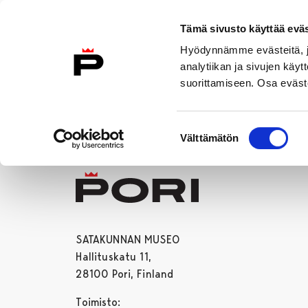
Siirry sisältöön
Etusivulle
Tämä sivusto käyttää eväs
Hyödynnämme evästeitä, jo
analytiikan ja sivujen kä
suorittamiseen. Osa eväste
Vierailu
Näyttelyt
Tapahtuma
Suostumuksen
Välttämätön
valinta
SATAKUNNAN MUSEO
Hallituskatu 11,
28100 Pori, Finland
Toimisto: