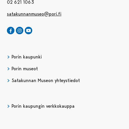
02 621 1063
satakunnanmuseo@pori.fi
Satakunnan Museo Facebookissa
Avautuu uudessa välilehdessä
Satakunnan Museo Instagrammissa
Avautuu uudessa välilehdessä
Satakunnan Museo Youtubessa
Avautuu uudessa välilehdessä
Porin kaupunki
Porin museot
Satakunnan Museon yhteystiedot
Porin kaupungin verkkokauppa