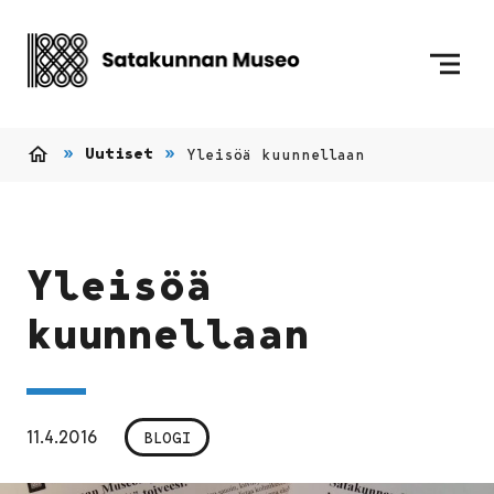
Siirry sisältöön
Etusivulle
Uutiset
Yleisöä kuunnellaan
Etusivu
Yleisöä
kuunnellaan
11.4.2016
BLOGI