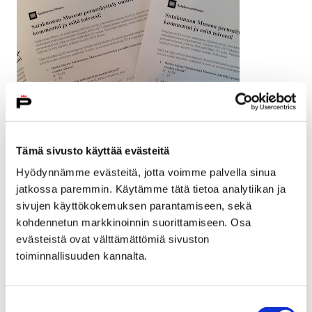
Tämä sivusto käyttää evästeitä
Hyödynnämme evästeitä, jotta voimme palvella sinua
Museon nykyinen perusnäyttely on saanut
jatkossa paremmin. Käytämme tätä tietoa analytiikan ja
vastauksissa kiittävää palautetta. Näyttelyn
sivujen käyttökokemuksen parantamiseen, sekä
pidetyimmät kohteet ovat Porin kaupungin v. 1852
kohdennetun markkinoinnin suorittamiseen. Osa
pienoismalli, Sigrid Juséliuksen huone, Laviasta
evästeistä ovat välttämättömiä sivuston
kotoisin oleva Pekkalan kauppa ja sen innoittamana
toiminnallisuuden kannalta.
lasten leikkipaikaksi rakennettu Pikku-Pekkala.
Yleisö toivoo uuteen näyttelyyn englanninkielisiä
Suostumuksen