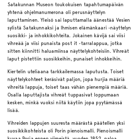
Satakunnan Museon toukokuisen tapahtumapäivän
yhtenä ohjelmanumerona oli perusnäyttelyn
laputtaminen. Yleisö sai laputtamalla äänestää Vesien
sylistä Satakunnaksi ja Ihmisen elämänkaari -näyttelyn
suosikki- ja inhokkikohteita. Jokainen kävijä sai viisi
vihreää ja viisi punaista post it -tarralappua, jotka
sitten kiinnitti haluamiinsa näyttelykohteisiin. Vihreät
laput pistettiin suosikkeihin, punaiset inhokkeihin.
Kiertelin uteliaana tarkkailemassa laputusta. Toiset
näyttelykohteet keräsivät paljon, jopa hurjia määriä
vihreitä lappuja, toiset taas vähän pienempiä määriä.
Osalla laputtajista vihreät tuppasivat loppumaan
kesken, minkä vuoksi niitä käytiin jopa pyytämässä
lisää.
Vihreiden lappujen suuresta määrästä päätellen yksi
suosikkikohteista oli Porin pienoismalli. Pienoismalli
kuvaa Poria ennen viimeistä, vuoden 1852, paloa.