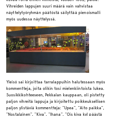
Vihreiden lappujen suuri määrä vain vahvistaa
näyttelytyöryhmän päätöstä säilyttää pienoismalli
myös uudessa näyttelyssä.
Yleisö sai kirjoittaa tarralappuihin halutessaan myös
kommentteja, joita olikin tosi mielenkiintoista lukea.
Suosikkikohteeseen, Pekkalan kauppaan, oli pistetty
paljon vihreitä lappuja ja kirjoitettu poikkeuksellisen
paljon ylistäviä kommentteja: ”Upea”, ”Aito paikka”,
”Nostalginen”, ”Kiva”, ”Ihana”, ”Ois kiva kyl päästä