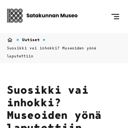
Siirry sisältöön
Etusivulle
Uutiset
Etusivu
Suosikki vai inhokki? Museoiden yönä
laputettiin
Suosikki vai
inhokki?
Museoiden yönä
laputettiin