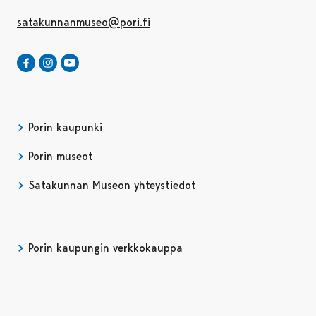
satakunnanmuseo@pori.fi
Satakunnan Museo Facebookissa
Avautuu uudessa välilehdessä
Satakunnan Museo Instagrammissa
Avautuu uudessa välilehdessä
Satakunnan Museo Youtubessa
Avautuu uudessa välilehdessä
Porin kaupunki
Porin museot
Satakunnan Museon yhteystiedot
Porin kaupungin verkkokauppa