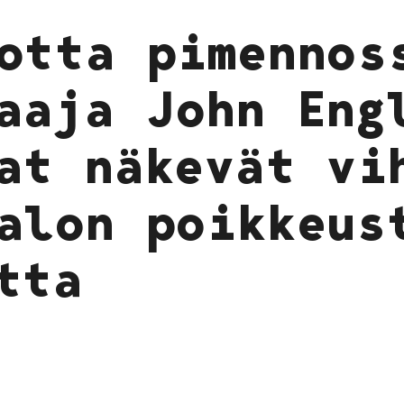
otta pimennos
aaja John Eng
at näkevät vi
alon poikkeus
tta