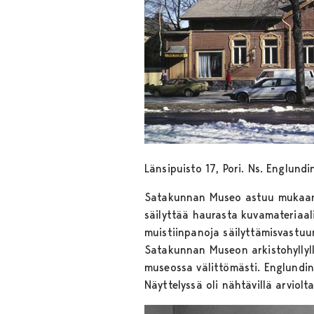
Länsipuisto 17, Pori. Ns. Englun
Satakunnan Museo astuu mukaan ta
säilyttää haurasta kuvamateriaali
muistiinpanoja säilyttämisvastuun
Satakunnan Museon arkistohyllyll
museossa välittömästi. Englundin 
Näyttelyssä oli nähtävillä arviol