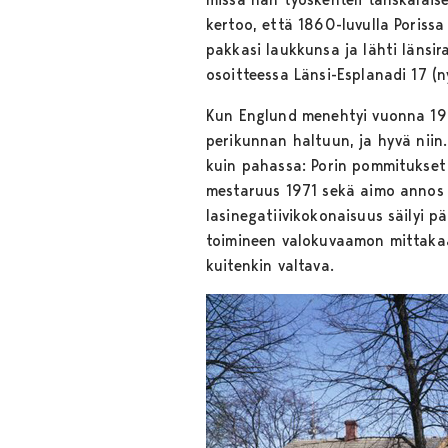
kertoo, että 1860-luvulla Porissa
pakkasi laukkunsa ja lähti länsi
osoitteessa Länsi-Esplanadi 17 (n
Kun Englund menehtyi vuonna 1929,
perikunnan haltuun, ja hyvä niin.
kuin pahassa: Porin pommitukset 
mestaruus 1971 sekä aimo annos v
lasinegatiivikokonaisuus säilyi 
toimineen valokuvaamon mittakaav
kuitenkin valtava.