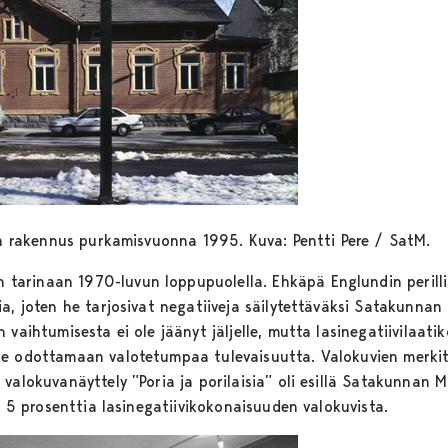
din rakennus purkamisvuonna 1995. Kuva: Pentti Pere / SatM.
rinaan 1970-luvun loppupuolella. Ehkäpä Englundin perillisi
a, joten he tarjosivat negatiiveja säilytettäväksi Satakunnan
 vaihtumisesta ei ole jäänyt jäljelle, mutta lasinegatiivilaat
e odottamaan valotetumpaa tulevaisuutta. Valokuvien merkity
valokuvanäyttely ”Poria ja porilaisia” oli esillä Satakunnan 
ta 5 prosenttia lasinegatiivikokonaisuuden valokuvista.