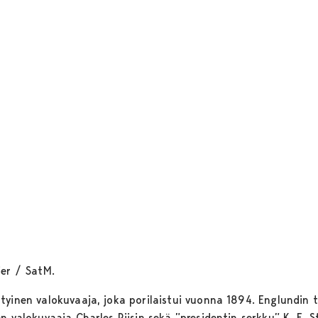
ier / SatM.
yinen valokuvaaja, joka porilaistui vuonna 1894. Englundin tie
n valokuvaaja Charles Riisin sekä ”presidentin serkku” K. E. 