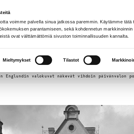
teitä
tta voimme palvella sinua jatkossa paremmin. Käytämme tätä t
yttökokemuksen parantamiseen, sekä kohdennetun markkinoinnin
istä ovat välttämättömiä sivuston toiminnallisuuden kannalta.
t
Kokoelmat
Tietoa
Museo
meistä
verkossa
Mieltymykset
Tilastot
Markkinoin
hn Englundin valokuvat näkevät vihdoin päivänvalon p