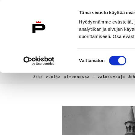
Siirry sisältöön
Etusivulle
Tämä sivusto käyttää eväs
Hyödynnämme evästeitä, jo
analytiikan ja sivujen kä
suorittamiseen. Osa eväste
Vierailu
Näyttelyt
Tapahtuma
Suostumuksen
Välttämätön
valinta
Uutiset
Etusivu
Sata vuotta pimennossa – valokuvaaja Jo