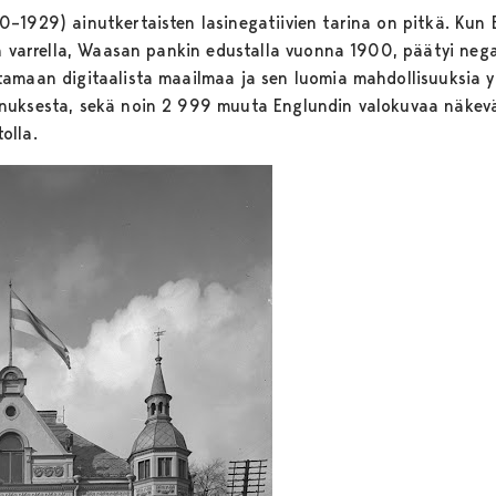
–1929) ainutkertaisten lasinegatiivien tarina on pitkä. Kun 
in varrella, Waasan pankin edustalla vuonna 1900, päätyi nega
amaan digitaalista maailmaa ja sen luomia mahdollisuuksia yl
nuksesta, sekä noin 2 999 muuta Englundin valokuvaa näkevä
olla.