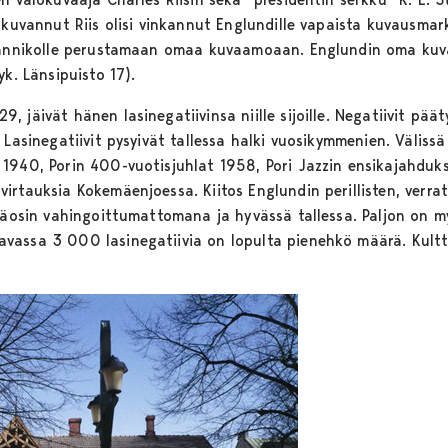
 kuvannut Riis olisi vinkannut Englundille vapaista kuvausmar
rannikolle perustamaan omaa kuvaamoaan. Englundin oma kuvau
yk. Länsipuisto 17).
 jäivät hänen lasinegatiivinsa niille sijoille. Negatiivit pää
 Lasinegatiivit pysyivät tallessa halki vuosikymmenien. Välissä
1940, Porin 400-vuotisjuhlat 1958, Pori Jazzin ensikajahduk
irtauksia Kokemäenjoessa. Kiitos Englundin perillisten, verra
pääosin vahingoittumattomana ja hyvässä tallessa. Paljon on 
assa 3 000 lasinegatiivia on lopulta pienehkö määrä. Kulttu