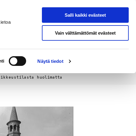
Salli kaikki evästeet
Suomeksi
Hae sivustolta
ietoa
Vain välttämättömät evästeet
Alueellinen
Kahvila
vastuumuseo
ti
Näytä tiedot
oikkeustilasta huolimatta