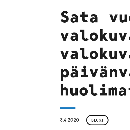
Sata vu
valokuv
valokuv
päivänv
huolima
3.4.2020
BLOGI