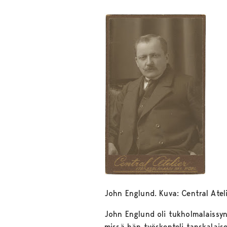
John Englund. Kuva: Central Atel
John Englund oli tukholmalaissynt
missä hän työskenteli tanskalaise