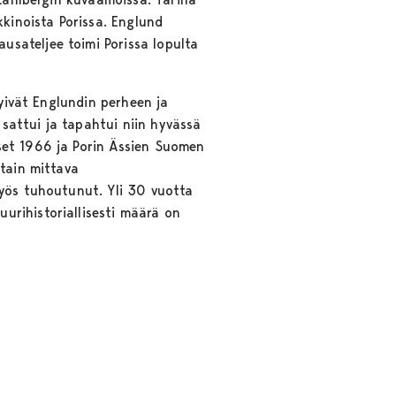
kkinoista Porissa. Englund
sateljee toimi Porissa lopulta
tyivät Englundin perheen ja
 sattui ja tapahtui niin hyvässä
set 1966 ja Porin Ässien Suomen
ttain mittava
myös tuhoutunut. Yli 30 vuotta
urihistoriallisesti määrä on