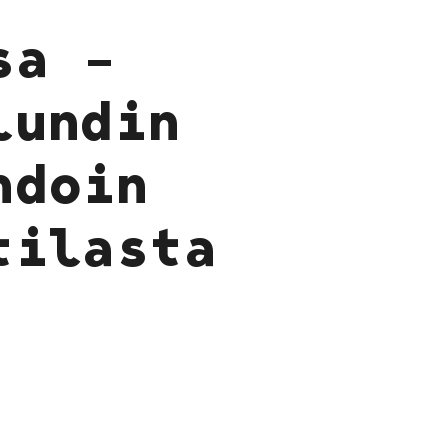
sa –
lundin
hdoin
tilasta