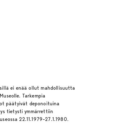
llä ei enää ollut mahdollisuutta
 Museolle. Tarkempia
ikot päätyivät deponoituina
s tietysti ymmärrettiin
Museossa 22.11.1979–27.1.1980.