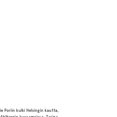
 Poriin kulki Helsingin kautta,
Ståhlbergin kuvaamoissa. Tarina