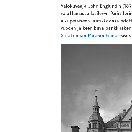
Valokuvaaja John Englundin (1870
valottamassa lasilevyn Porin tor
alkuperäiseen laatikkoonsa odott
vuoden jälkeen kuva pankkiraken
Satakunnan Museon Finna
-sivust