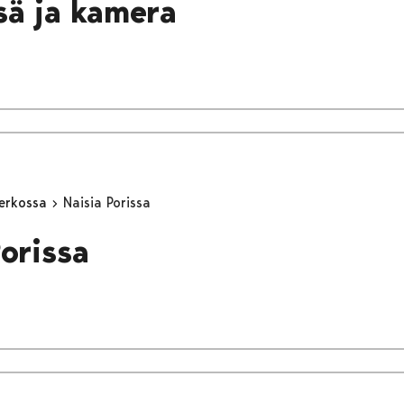
esä ja kamera
erkossa
Naisia Porissa
Porissa