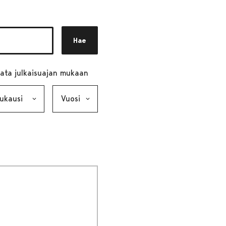
Hae
ata julkaisuajan mukaan
ausi, valinta lähettää lomakkeen
Vuosi, valinta lähettää lomakkeen