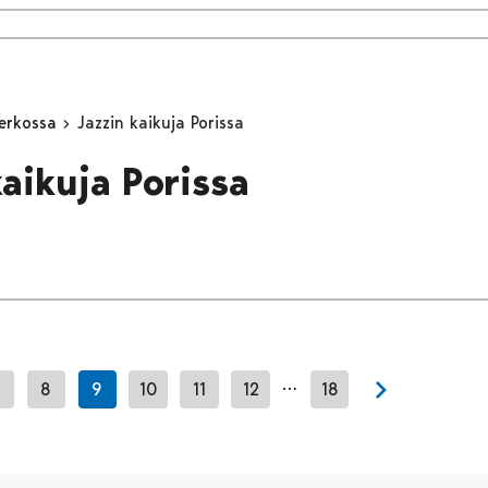
erkossa
Jazzin kaikuja Porissa
kaikuja Porissa
…
8
9
10
11
12
18
Next page