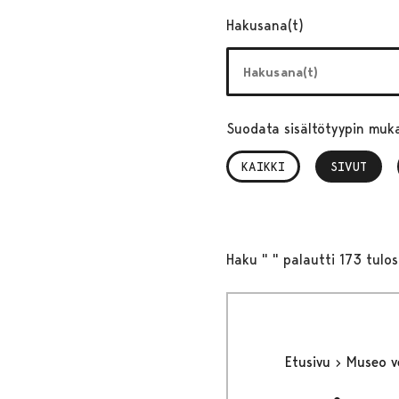
Hakusana(t)
Suodata sisältötyypin muk
KAIKKI
SIVUT
, VALITTU
Haku " " palautti 173 tulos
Etusivu
Museo v