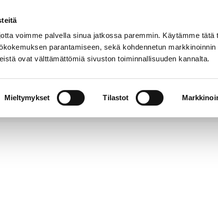
teitä
tta voimme palvella sinua jatkossa paremmin. Käytämme tätä t
yttökokemuksen parantamiseen, sekä kohdennetun markkinoinnin
istä ovat välttämättömiä sivuston toiminnallisuuden kannalta.
t
Kokoelmat
Tietoa
Museo
meistä
verkossa
Mieltymykset
Tilastot
Markkinoin