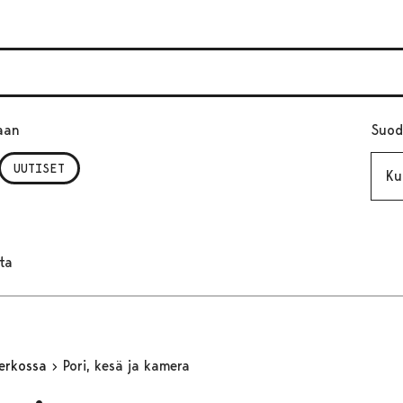
aan
Suod
Kuuk
UUTISET
ta
erkossa
Pori, kesä ja kamera