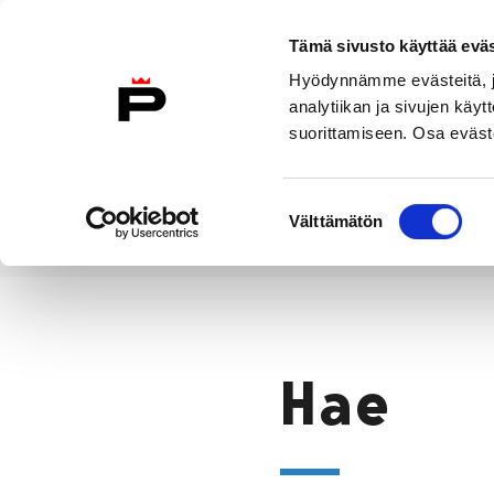
Siirry sisältöön
Etusivulle
Tämä sivusto käyttää eväs
Hyödynnämme evästeitä, jo
analytiikan ja sivujen kä
suorittamiseen. Osa eväste
Vierailu
Näyttelyt
Tapahtuma
Suostumuksen
Välttämätön
valinta
Hae
Etusivu
Hae