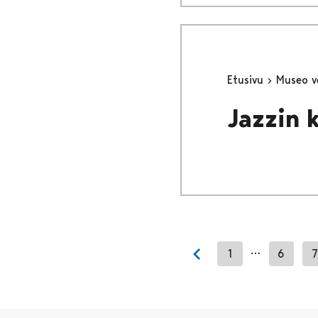
Etusivu
Museo v
Jazzin 
…
1
6
7
Previous page