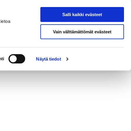
Salli kaikki evästeet
Suomeksi
Hae sivustolta
ietoa
Vain välttämättömät evästeet
Alueellinen
Kahvila
vastuumuseo
ti
Näytä tiedot