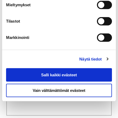
Teollisuustyön jäljillä
Mieltymykset
1636-1765 | Kaupunki riutuu
Tilastot
1636-1765 | Kaupunki
riutuu
Markkinointi
Näytä tiedot
Etusivu
Näyttelyt
Verkkonäyttelyt
Salli kaikki evästeet
Teollisuustyön jäljillä
1558-1636 | Uusi kaupunki
Vain välttämättömät evästeet
1558-1636 | Uusi kaupunki