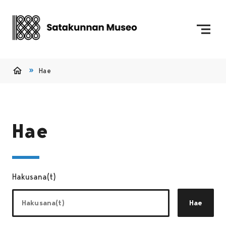
Siirry sisältöön
Etusivulle
Hae
Etusivu
Hae
Hakusana(t)
Hae