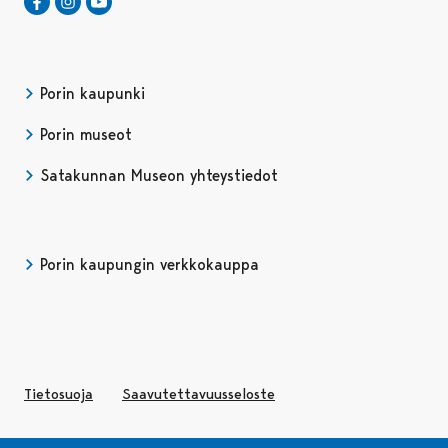
Satakunnan Museo Facebookissa
Avautuu uudessa välilehdessä
Satakunnan Museo Instagrammissa
Avautuu uudessa välilehdessä
Satakunnan Museo Youtubessa
Avautuu uudessa välilehdessä
Porin kaupunki
Porin museot
Satakunnan Museon yhteystiedot
Porin kaupungin verkkokauppa
Avautuu uudessa välilehdessä
Avautuu uudessa välilehd
Tietosuoja
Saavutettavuusseloste