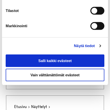
Rakennusten korjaaminen
Tilastot
Rakennusten korjaaminen
Markkinointi
Näytä tiedot
Etusivu
Näyttelyt
Verkkonäyttelyt
Porin Matin kunnostus
Tekijät & Lisämateriaali
Salli kaikki evästeet
Tekijät & Lisämateriaali
Vain välttämättömät evästeet
Etusivu
Näyttelyt