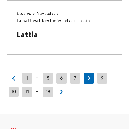
Etusivu
Näyttelyt
Lainattavat kiertonäyttelyt
Lattia
Lattia
…
1
5
6
7
8
9
Previous page
…
10
11
18
Next page