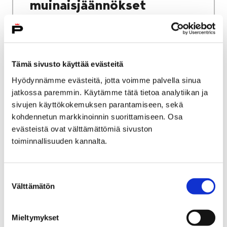
muinaisjäännökset
Tämä sivusto käyttää evästeitä
Etusivu
Näyttelyt
Hyödynnämme evästeitä, jotta voimme palvella sinua
Lainattavat kiertonäyttelyt
jatkossa paremmin. Käytämme tätä tietoa analytiikan ja
sivujen käyttökokemuksen parantamiseen, sekä
Lainattavat
kohdennetun markkinoinnin suorittamiseen. Osa
evästeistä ovat välttämättömiä sivuston
kiertonäyttelyt
toiminnallisuuden kannalta.
Suostumuksen
Välttämätön
valinta
Etusivu
Alueellinen vastuumuseo
Rakennukset ja ympäristö
Mieltymykset