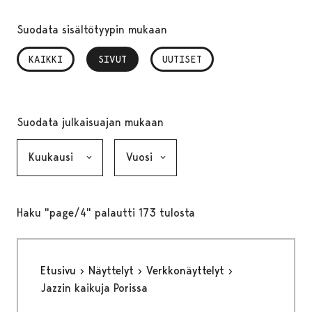
Suodata sisältötyypin mukaan
KAIKKI
SIVUT
, VALITTU
UUTISET
Suodata julkaisuajan mukaan
Kuukausi, valinta lähettää lomakkeen
Vuosi, valinta lähettää lomakkeen
Haku "page/4" palautti 173 tulosta
Etusivu
Näyttelyt
Verkkonäyttelyt
Jazzin kaikuja Porissa