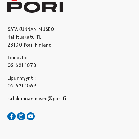
SATAKUNNAN MUSEO
Hallituskatu 11,
28100 Pori, Finland
Toimisto:
02 621 1078
Lipunmyynti:
02 621 1063
satakunnanmuseo@pori.fi
Satakunnan Museo Facebookissa
Avautuu uudessa välilehdessä
Satakunnan Museo Instagrammissa
Avautuu uudessa välilehdessä
Satakunnan Museo Youtubessa
Avautuu uudessa välilehdessä