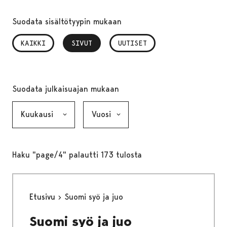
Suodata sisältötyypin mukaan
KAIKKI
SIVUT
, VALITTU
UUTISET
Suodata julkaisuajan mukaan
Kuukausi, valinta lähettää lomakkeen
Vuosi, valinta lähettää lomakkeen
Haku "page/4" palautti 173 tulosta
Etusivu
Suomi syö ja juo
Suomi syö ja juo