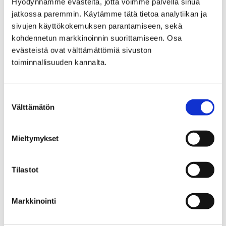
Hyödynnämme evästeitä, jotta voimme palvella sinua
jatkossa paremmin. Käytämme tätä tietoa analytiikan ja
sivujen käyttökokemuksen parantamiseen, sekä
kohdennetun markkinoinnin suorittamiseen. Osa
evästeistä ovat välttämättömiä sivuston
Etusivu
Alueellinen vastuumuseo
toiminnallisuuden kannalta.
Rakennukset ja ympäristö
Avustukset rakennusperinnön hoitoon
Suostumuksen
Avustukset
Välttämätön
valinta
rakennusperinnön hoitoon
Mieltymykset
Tilastot
Etusivu
Kokoelmat
Markkinointi
Luontotalo Arkin kokoelmat