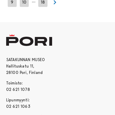
…
9
10
18
Next page
SATAKUNNAN MUSEO
Hallituskatu 11,
28100 Pori, Finland
Toimisto:
02 621 1078
Lipunmyynti:
02 621 1063