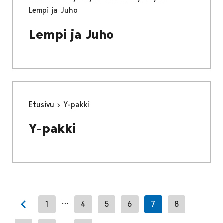
Lempi ja Juho
Lempi ja Juho
Etusivu
Y-pakki
Y-pakki
…
1
4
5
6
7
8
Previous page