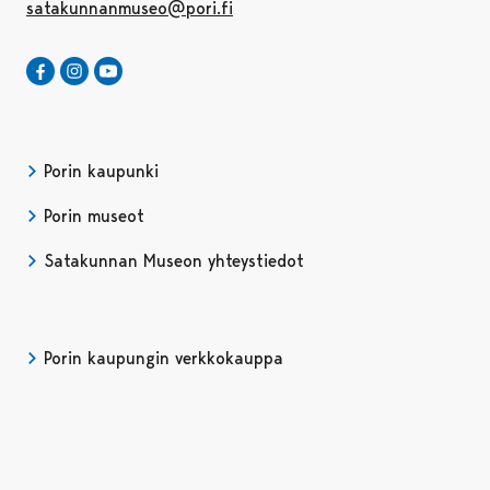
satakunnanmuseo@pori.fi
Satakunnan Museo Facebookissa
Avautuu uudessa välilehdessä
Satakunnan Museo Instagrammissa
Avautuu uudessa välilehdessä
Satakunnan Museo Youtubessa
Avautuu uudessa välilehdessä
Porin kaupunki
Porin museot
Satakunnan Museon yhteystiedot
Porin kaupungin verkkokauppa