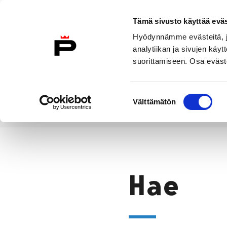
Siirry sisältöön
Etusivulle
Tämä sivusto käyttää eväs
Hyödynnämme evästeitä, jo
analytiikan ja sivujen kä
suorittamiseen. Osa eväste
Vierailu
Näyttelyt
Tapahtuma
Suostumuksen
Välttämätön
valinta
Hae
Etusivu
Hae