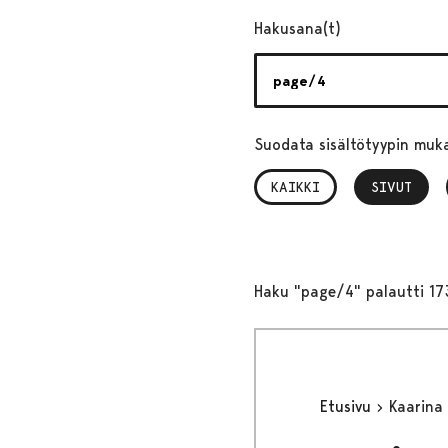
Hakusana(t)
Suodata sisältötyypin muk
KAIKKI
SIVUT
, VALITTU
Haku "page/4" palautti 17
Etusivu
Kaarina 