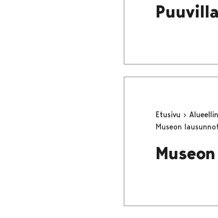
Puuvill
Etusivu
Alueell
Museon lausunnot
Museon 