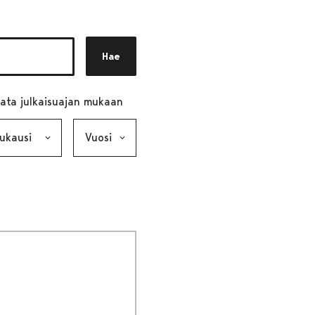
Hae
ata julkaisuajan mukaan
ausi, valinta lähettää lomakkeen
Vuosi, valinta lähettää lomakkeen