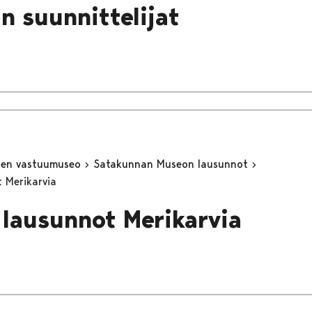
an suunnittelijat
inen vastuumuseo
Satakunnan Museon lausunnot
 Merikarvia
lausunnot Merikarvia