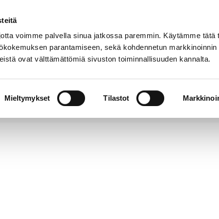
teitä
tta voimme palvella sinua jatkossa paremmin. Käytämme tätä t
yttökokemuksen parantamiseen, sekä kohdennetun markkinoinnin
istä ovat välttämättömiä sivuston toiminnallisuuden kannalta.
t
Kokoelmat
Tietoa
Museo
meistä
verkossa
Mieltymykset
Tilastot
Markkinoin