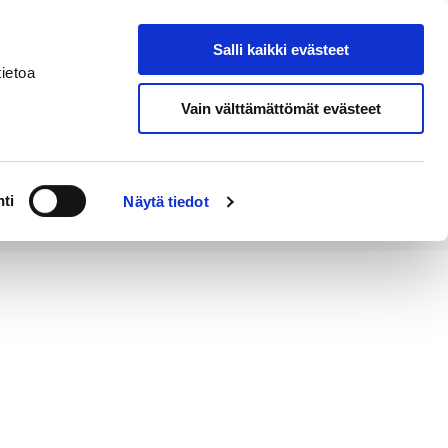
Salli kaikki evästeet
Suomeksi
Hae sivustolta
ietoa
Vain välttämättömät evästeet
Alueellinen
Kahvila
vastuumuseo
ti
Näytä tiedot