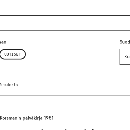
aan
Suod
Kuuk
UUTISET
3 tulosta
Korsmanin päiväkirja 1951