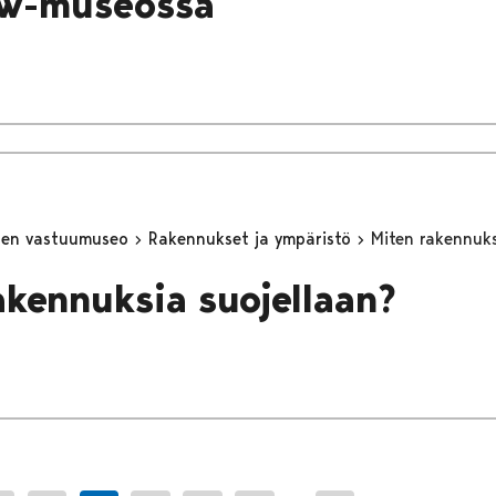
ew-museossa
inen vastuumuseo
Rakennukset ja ympäristö
Miten rakennuks
akennuksia suojellaan?