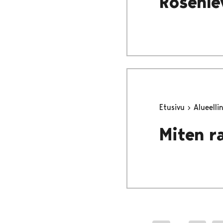
Rosenl
Etusivu
Alueell
Miten r