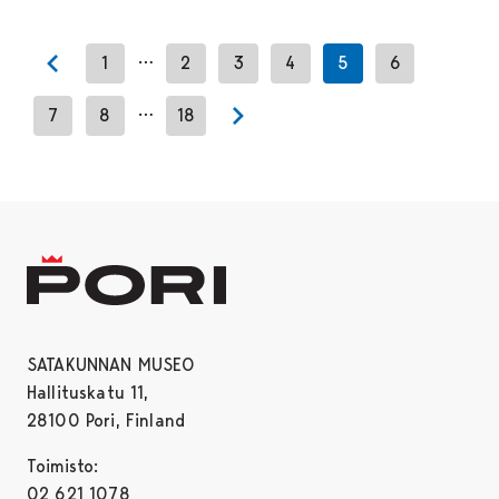
…
1
2
3
4
5
6
Previous page
…
7
8
18
Next page
SATAKUNNAN MUSEO
Hallituskatu 11,
28100 Pori, Finland
Toimisto:
02 621 1078