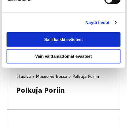
Pisara – kulttuuriympäristöt arjen arvoiksi
Pisara –
Näytä tiedot
kulttuuriympäristöt arjen
arvoiksi
Salli kaikki evästeet
Vain välttämättömät evästeet
Etusivu
Museo verkossa
Polkuja Poriin
Polkuja Poriin