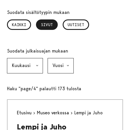
Suodata sisältötyypin mukaan
KAIKKI
SIVUT
, VALITTU
UUTISET
Suodata julkaisuajan mukaan
Kuukausi, valinta lähettää lomakkeen
Vuosi, valinta lähettää lomakkeen
Haku "page/4" palautti 173 tulosta
Etusivu
Museo verkossa
Lempi ja Juho
Lempi ja Juho