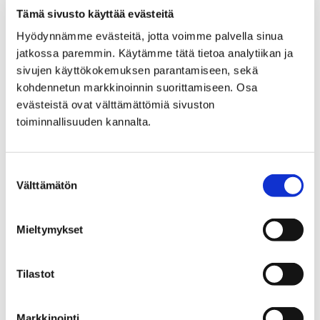
Tämä sivusto käyttää evästeitä
Museon lausunnot
Hyödynnämme evästeitä, jotta voimme palvella sinua
Pomarkku
jatkossa paremmin. Käytämme tätä tietoa analytiikan ja
sivujen käyttökokemuksen parantamiseen, sekä
kohdennetun markkinoinnin suorittamiseen. Osa
evästeistä ovat välttämättömiä sivuston
toiminnallisuuden kannalta.
Etusivu
Museo verkossa
Pori, kesä ja kamera
Suostumuksen
Välttämätön
valinta
Pori, kesä ja kamera
Mieltymykset
Tilastot
Etusivu
Markkinointi