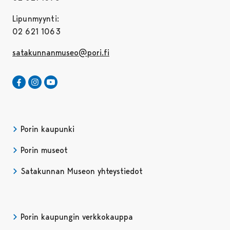
Lipunmyynti:
02 621 1063
satakunnanmuseo@pori.fi
Satakunnan Museo Facebookissa
Avautuu uudessa välilehdessä
Satakunnan Museo Instagrammissa
Avautuu uudessa välilehdessä
Satakunnan Museo Youtubessa
Avautuu uudessa välilehdessä
Porin kaupunki
Porin museot
Satakunnan Museon yhteystiedot
Porin kaupungin verkkokauppa