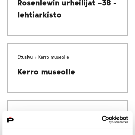
Rosenlewin urheilijat –38 -
lehtiarkisto
Etusivu
Kerro museolle
Kerro museolle
Etusivu
Alueellinen vastuumuseo
Satakunnan Museon lausunnot
Museon lausunnot Pomarkku