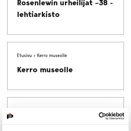
Rosenlewin urheilijat –38 -
lehtiarkisto
Etusivu
Kerro museolle
Kerro museolle
Etusivu
Alueellinen vastuumuseo
Satakunnan Museon lausunnot
Museon lausunnot Pomarkku