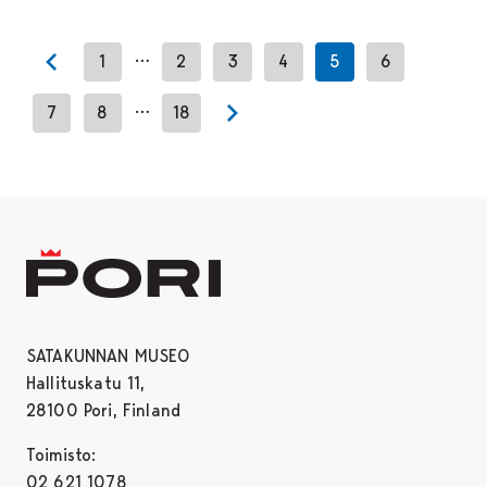
…
1
2
3
4
5
6
Previous page
…
7
8
18
Next page
SATAKUNNAN MUSEO
Hallituskatu 11,
28100 Pori, Finland
Toimisto:
02 621 1078