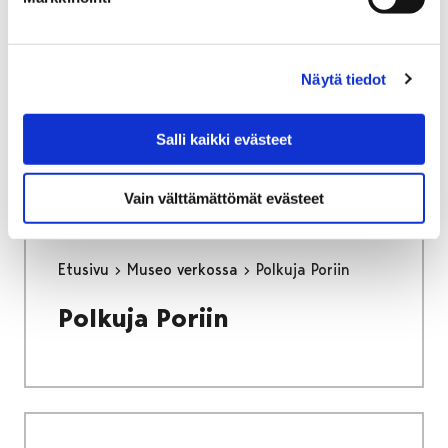
Pisara – kulttuuriympäristöt arjen arvoiksi
Pisara –
Näytä tiedot
kulttuuriympäristöt arjen
arvoiksi
Salli kaikki evästeet
Vain välttämättömät evästeet
Etusivu
Museo verkossa
Polkuja Poriin
Polkuja Poriin