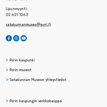
Lipunmyynti:
02 621 1063
satakunnanmuseo@pori.fi
Satakunnan Museo Facebookissa
Avautuu uudessa välilehdessä
Satakunnan Museo Instagrammissa
Avautuu uudessa välilehdessä
Satakunnan Museo Youtubessa
Avautuu uudessa välilehdessä
Porin kaupunki
Porin museot
Satakunnan Museon yhteystiedot
Porin kaupungin verkkokauppa