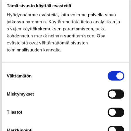
Tämä sivusto käyttää evästeitä
Museon lausunnot
Hyödynnämme evästeitä, jotta voimme palvella sinua
Pomarkku
jatkossa paremmin. Käytämme tätä tietoa analytiikan ja
sivujen käyttökokemuksen parantamiseen, sekä
kohdennetun markkinoinnin suorittamiseen. Osa
evästeistä ovat välttämättömiä sivuston
toiminnallisuuden kannalta.
Etusivu
Museo verkossa
Pori, kesä ja kamera
Suostumuksen
Välttämätön
valinta
Pori, kesä ja kamera
Mieltymykset
Tilastot
Etusivu
Markkinointi