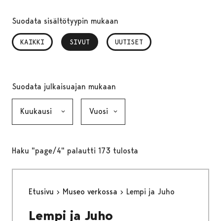
Suodata sisältötyypin mukaan
KAIKKI
SIVUT
, VALITTU
UUTISET
Suodata julkaisuajan mukaan
Kuukausi, valinta lähettää lomakkeen
Vuosi, valinta lähettää lomakkeen
Haku "page/4" palautti 173 tulosta
Etusivu
Museo verkossa
Lempi ja Juho
Lempi ja Juho