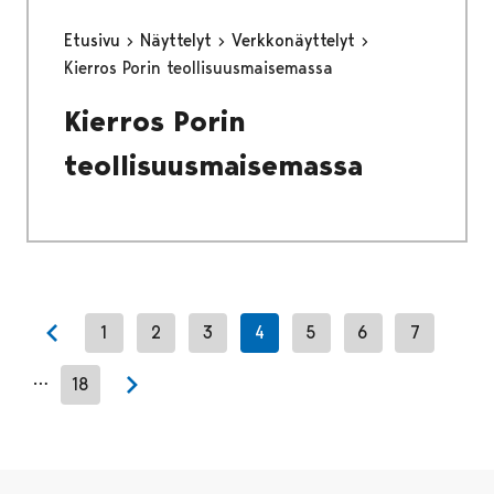
Etusivu
Näyttelyt
Verkkonäyttelyt
Kierros Porin teollisuusmaisemassa
Kierros Porin
teollisuusmaisemassa
1
2
3
4
5
6
7
Previous page
…
18
Next page