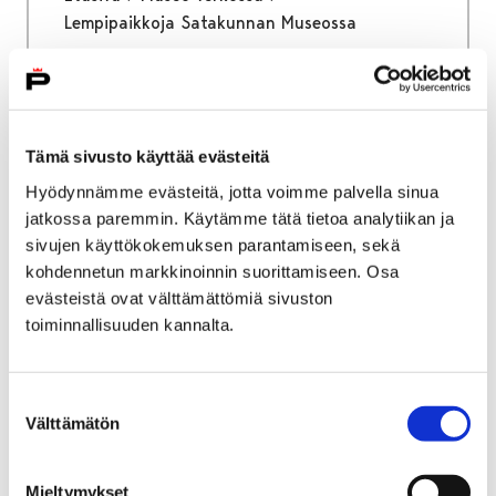
Lempipaikkoja Satakunnan Museossa
Lempipaikkoja Satakunnan
Museossa
Tämä sivusto käyttää evästeitä
Hyödynnämme evästeitä, jotta voimme palvella sinua
jatkossa paremmin. Käytämme tätä tietoa analytiikan ja
sivujen käyttökokemuksen parantamiseen, sekä
kohdennetun markkinoinnin suorittamiseen. Osa
Etusivu
Museo verkossa
evästeistä ovat välttämättömiä sivuston
Kierros Porin teollisuusmaisemassa
toiminnallisuuden kannalta.
Kierros Porin
teollisuusmaisemassa
Suostumuksen
Välttämätön
valinta
Mieltymykset