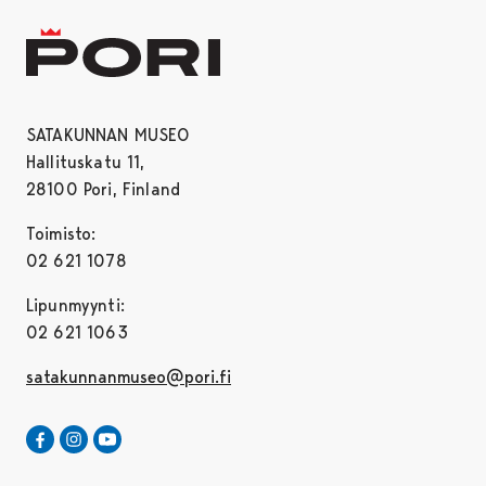
SATAKUNNAN MUSEO
Hallituskatu 11,
28100 Pori, Finland
Toimisto:
02 621 1078
Lipunmyynti:
02 621 1063
satakunnanmuseo@pori.fi
Satakunnan Museo Facebookissa
Avautuu uudessa välilehdessä
Satakunnan Museo Instagrammissa
Avautuu uudessa välilehdessä
Satakunnan Museo Youtubessa
Avautuu uudessa välilehdessä