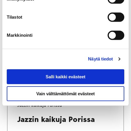
Etusivu
Alueellinen vastuumuseo
Tilastot
Satakunnan Museon lausunnot
Museon lausunnot Honkajoki
Markkinointi
Museon lausunnot
Honkajoki
Näytä tiedot
Salli kaikki evästeet
Vain välttämättömät evästeet
Etusivu
Museo verkossa
Jazzin kaikuja Porissa
Jazzin kaikuja Porissa