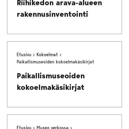
Riihikedon arava-alueen
rakennusinventointi
Etusivu
Kokoelmat
Paikallismuseoiden kokoelmakäsikirjat
Paikallismuseoiden
kokoelmakäsikirjat
Etusivu
Museo verkossa