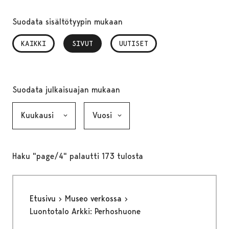
Suodata sisältötyypin mukaan
KAIKKI
SIVUT
, VALITTU
UUTISET
Suodata julkaisuajan mukaan
Kuukausi, valinta lähettää lomakkeen
Vuosi, valinta lähettää lomakkeen
Haku "page/4" palautti 173 tulosta
Etusivu
Museo verkossa
Luontotalo Arkki: Perhoshuone