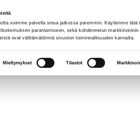
teitä
tta voimme palvella sinua jatkossa paremmin. Käytämme tätä t
yttökokemuksen parantamiseen, sekä kohdennetun markkinoinnin
istä ovat välttämättömiä sivuston toiminnallisuuden kannalta.
t
Kokoelmat
Tietoa
Museo
meistä
verkossa
Mieltymykset
Tilastot
Markkinoin