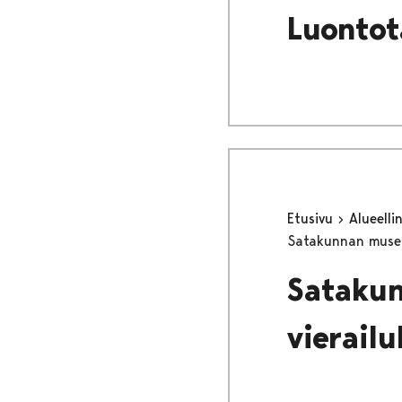
Luontota
Etusivu
Alueell
Satakunnan museot
Satakun
vierail