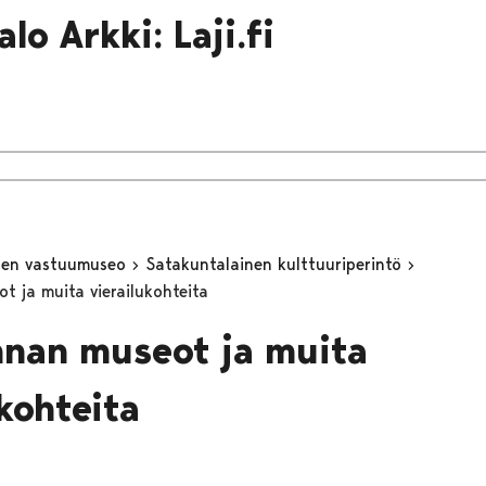
lo Arkki: Laji.fi
inen vastuumuseo
Satakuntalainen kulttuuriperintö
 ja muita vierailukohteita
nan museot ja muita
ukohteita