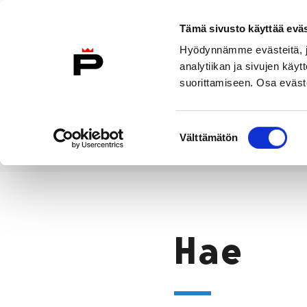
Siirry sisältöön
Etusivulle
Tämä sivusto käyttää eväs
Hyödynnämme evästeitä, jo
analytiikan ja sivujen kä
suorittamiseen. Osa eväste
Vierailu
Näyttelyt
Tapahtuma
Suostumuksen
Välttämätön
valinta
Hae
Etusivu
Hae