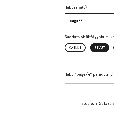
Hakusana(t)
Suodata sisältötyypin muk
KAIKKI
SIVUT
, VALITTU
Haku "page/4" palautti 17
Etusivu
Sataku