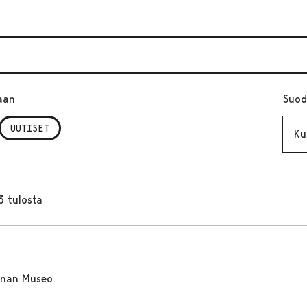
aan
Suod
Kuuk
UUTISET
3 tulosta
nnan Museo