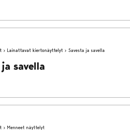
yt
Lainattavat kiertonäyttelyt
Savesta ja savella
ja savella
yt
Menneet näyttelyt