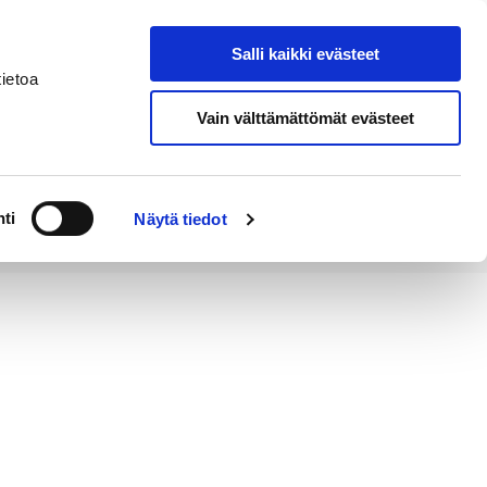
Salli kaikki evästeet
Suomeksi
Hae sivustolta
ietoa
Vain välttämättömät evästeet
Alueellinen
Kahvila
vastuumuseo
ti
Näytä tiedot