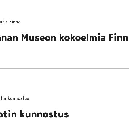
mat
Finna
nan Museon kokoelmia Finn
atin kunnostus
atin kunnostus