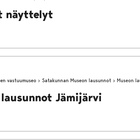
 näyttelyt
inen vastuumuseo
Satakunnan Museon lausunnot
Museon la
lausunnot Jämijärvi