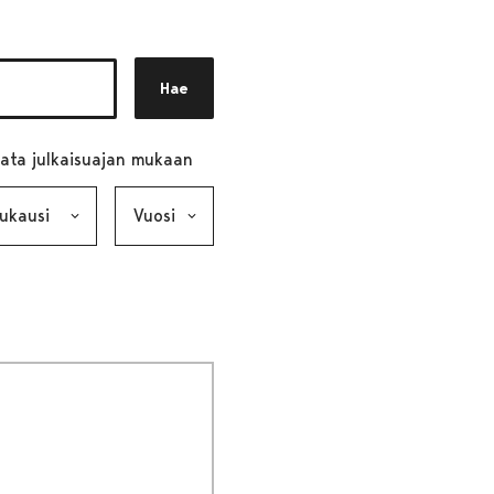
Hae
ata julkaisuajan mukaan
ausi, valinta lähettää lomakkeen
Vuosi, valinta lähettää lomakkeen