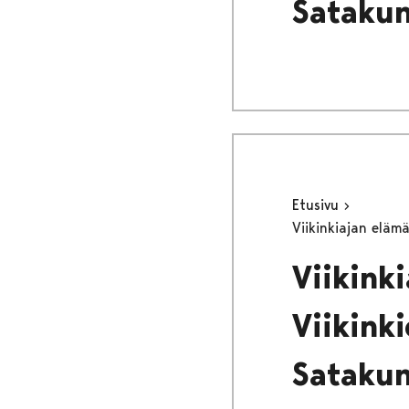
Sataku
Etusivu
Viikinkiajan eläm
Viikink
Viikinki
Sataku