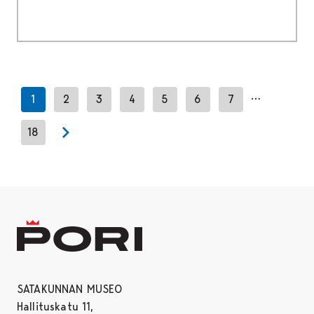
…
1
2
3
4
5
6
7
18
Next page
SATAKUNNAN MUSEO
Hallituskatu 11,