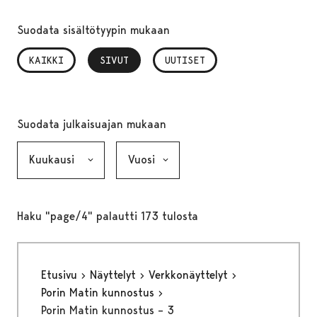
Suodata sisältötyypin mukaan
KAIKKI
SIVUT
, VALITTU
UUTISET
Suodata julkaisuajan mukaan
Kuukausi, valinta lähettää lomakkeen
Vuosi, valinta lähettää lomakkeen
Haku "page/4" palautti 173 tulosta
Etusivu
Näyttelyt
Verkkonäyttelyt
Porin Matin kunnostus
Porin Matin kunnostus – 3