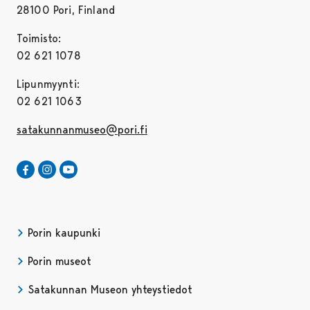
28100 Pori, Finland
Toimisto:
02 621 1078
Lipunmyynti:
02 621 1063
satakunnanmuseo@pori.fi
Satakunnan Museo Facebookissa
Avautuu uudessa välilehdessä
Satakunnan Museo Instagrammissa
Avautuu uudessa välilehdessä
Satakunnan Museo Youtubessa
Avautuu uudessa välilehdessä
Porin kaupunki
Porin museot
Satakunnan Museon yhteystiedot