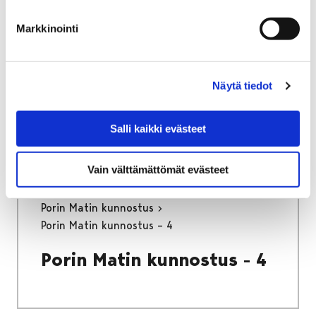
Etusivu
Näyttelyt
Verkkonäyttelyt
Markkinointi
Porin Matin kunnostus
Porin Matin kunnostus – 9
Näytä tiedot
Porin Matin kunnostus - 9
Salli kaikki evästeet
Vain välttämättömät evästeet
Etusivu
Näyttelyt
Verkkonäyttelyt
Porin Matin kunnostus
Porin Matin kunnostus – 4
Porin Matin kunnostus - 4