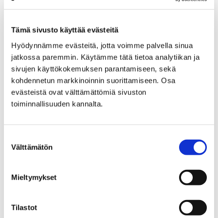
Etusivu
Näyttelyt
Verkkonäyttelyt
Porin Matin kunnostus
Porin Matin kunnostus – 6
Tämä sivusto käyttää evästeitä
Porin Matin kunnostus - 6
Hyödynnämme evästeitä, jotta voimme palvella sinua
jatkossa paremmin. Käytämme tätä tietoa analytiikan ja
sivujen käyttökokemuksen parantamiseen, sekä
kohdennetun markkinoinnin suorittamiseen. Osa
evästeistä ovat välttämättömiä sivuston
toiminnallisuuden kannalta.
Etusivu
Näyttelyt
Verkkonäyttelyt
Porin Matin kunnostus
Suostumuksen
Porin Matin kunnostus – 7
Välttämätön
valinta
Porin Matin kunnostus - 7
Mieltymykset
Tilastot