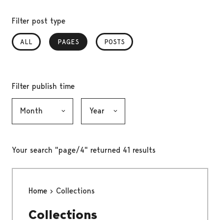
Filter post type
ALL
PAGES
, SELECTED
POSTS
Filter publish time
Month, selection submits the form
Year, selection submits the form
Your search "page/4" returned 41 results
Home
Collections
Collections