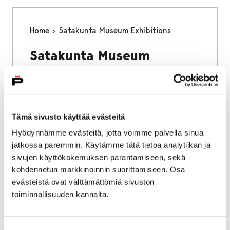
Home
Satakunta Museum Exhibitions
Satakunta Museum
Exhibitions
Tämä sivusto käyttää evästeitä
Hyödynnämme evästeitä, jotta voimme palvella sinua
jatkossa paremmin. Käytämme tätä tietoa analytiikan ja
Home
Satakunta Museum – etusivu
sivujen käyttökokemuksen parantamiseen, sekä
Satakunta Museum -
kohdennetun markkinoinnin suorittamiseen. Osa
evästeistä ovat välttämättömiä sivuston
etusivu
toiminnallisuuden kannalta.
Suostumuksen