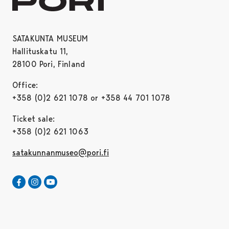
SATAKUNTA MUSEUM
Hallituskatu 11,
28100 Pori, Finland
Office:
+358 (0)2 621 1078 or +358 44 701 1078
Ticket sale:
+358 (0)2 621 1063
satakunnanmuseo@pori.fi
Satakunta museum in Facebook
Opens in a new tab
Satakunta museum in Instagram
Opens in a new tab
Satakunta museum in Youtube
Opens in a new tab