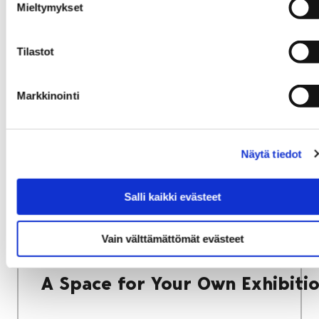
Mieltymykset
Home
About Us
The History of the Satakunta Museum
Tilastot
The History of the
Markkinointi
Satakunta Museum
Näytä tiedot
Salli kaikki evästeet
Home
Satakunta Museum Exhibitions
Parvi – A Space for Your Own Exhibitions
Vain välttämättömät evästeet
Parvi –
A Space for Your Own Exhibiti