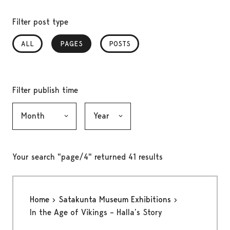
Filter post type
ALL
PAGES
, SELECTED
POSTS
Filter publish time
Month, selection submits the form
Year, selection submits the form
Your search "page/4" returned 41 results
Home
Satakunta Museum Exhibitions
In the Age of Vikings – Halla’s Story