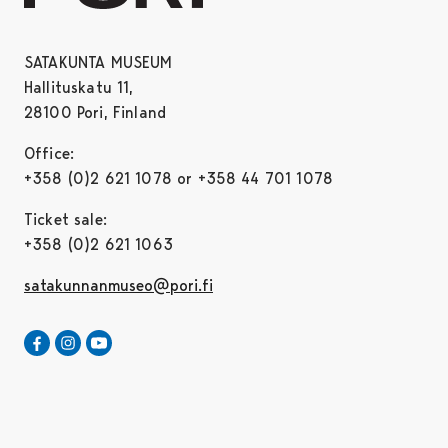
SATAKUNTA MUSEUM
Hallituskatu 11,
28100 Pori, Finland
Office:
+358 (0)2 621 1078 or +358 44 701 1078
Ticket sale:
+358 (0)2 621 1063
satakunnanmuseo@pori.fi
Satakunta museum in Facebook
Opens in a new tab
Satakunta museum in Instagram
Opens in a new tab
Satakunta museum in Youtube
Opens in a new tab