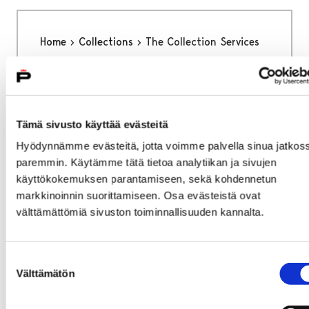
Home
Collections
The Collection Services
The Collection Services
Tämä sivusto käyttää evästeitä
Hyödynnämme evästeitä, jotta voimme palvella sinua jatkos
paremmin. Käytämme tätä tietoa analytiikan ja sivujen
Home
Visit Us
Meeting and Event Facilities
käyttökokemuksen parantamiseen, sekä kohdennetun
markkinoinnin suorittamiseen. Osa evästeistä ovat
Meeting and Event
välttämättömiä sivuston toiminnallisuuden kannalta.
Facilities
Suostumuksen
Välttämätön
valinta