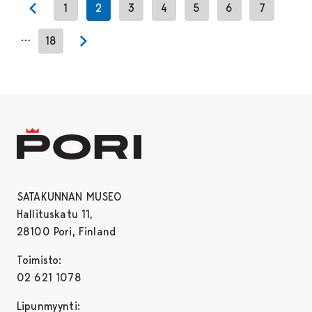
1
2
3
4
5
6
7
Previous page
…
18
Next page
SATAKUNNAN MUSEO
Hallituskatu 11,
28100 Pori, Finland
Toimisto:
02 621 1078
Lipunmyynti: