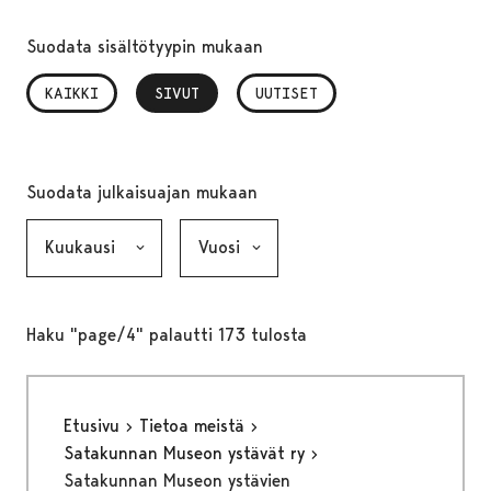
Suodata sisältötyypin mukaan
KAIKKI
SIVUT
, VALITTU
UUTISET
Suodata julkaisuajan mukaan
Kuukausi, valinta lähettää lomakkeen
Vuosi, valinta lähettää lomakkeen
Haku "page/4" palautti 173 tulosta
Etusivu
Tietoa meistä
Satakunnan Museon ystävät ry
Satakunnan Museon ystävien