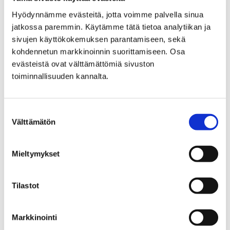
Hyödynnämme evästeitä, jotta voimme palvella sinua
jatkossa paremmin. Käytämme tätä tietoa analytiikan ja
sivujen käyttökokemuksen parantamiseen, sekä
kohdennetun markkinoinnin suorittamiseen. Osa
Etusivu
Vierailu
evästeistä ovat välttämättömiä sivuston
Vierailu
toiminnallisuuden kannalta.
Satakunnassa on eletty, asuttu, syöty, tehty
Suostumuksen
töitä, juhlittu ja koettu kovia vuosituhansien
Välttämätön
valinta
ajan. Satakunnan Museo kertoo sanoin, kuvin
ja esinein maakunnan värikkäästä historiasta.
Mieltymykset
Tilastot
Etusivu
Satakunnan Museo
Kokoelmat
Markkinointi
Kokoelmat