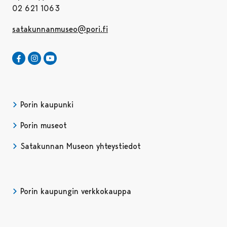
02 621 1063
satakunnanmuseo@pori.fi
Satakunnan Museo Facebookissa
Avautuu uudessa välilehdessä
Satakunnan Museo Instagrammissa
Avautuu uudessa välilehdessä
Satakunnan Museo Youtubessa
Avautuu uudessa välilehdessä
Porin kaupunki
Porin museot
Satakunnan Museon yhteystiedot
Porin kaupungin verkkokauppa