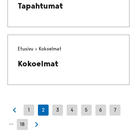
Tapahtumat
Etusivu
Kokoelmat
Kokoelmat
1
2
3
4
5
6
7
Previous page
…
18
Next page