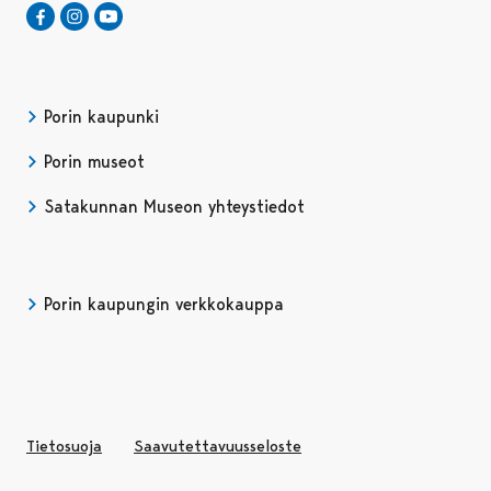
Satakunnan Museo Facebookissa
Avautuu uudessa välilehdessä
Satakunnan Museo Instagrammissa
Avautuu uudessa välilehdessä
Satakunnan Museo Youtubessa
Avautuu uudessa välilehdessä
Porin kaupunki
Porin museot
Satakunnan Museon yhteystiedot
Porin kaupungin verkkokauppa
Avautuu uudessa välilehdessä
Avautuu uudessa välilehd
Tietosuoja
Saavutettavuusseloste