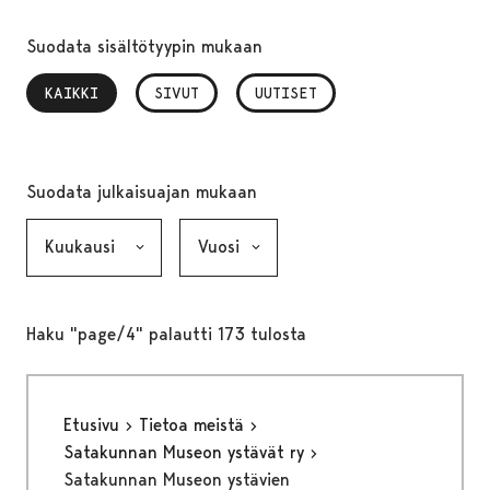
Suodata sisältötyypin mukaan
KAIKKI
, VALITTU
SIVUT
UUTISET
Suodata julkaisuajan mukaan
Kuukausi, valinta lähettää lomakkeen
Vuosi, valinta lähettää lomakkeen
Haku "page/4" palautti 173 tulosta
Etusivu
Tietoa meistä
Satakunnan Museon ystävät ry
Satakunnan Museon ystävien