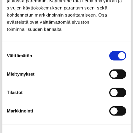
jatkossa paremmin. Käytämme tätä tietoa analytiikan ja
sivujen käyttökokemuksen parantamiseen, sekä
Viikinkiajan elämää Ala-
kohdennetun markkinoinnin suorittamiseen. Osa
Satakunnassa: Viikinkien
evästeistä ovat välttämättömiä sivuston
toiminnallisuuden kannalta.
aikaan – Hallan tarina
Satakunnan Museossa
Suostumuksen
Välttämätön
valinta
Mieltymykset
Etusivu
Tietoa meistä
Tilastot
Tietoa meistä
Markkinointi