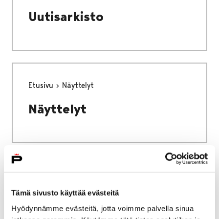
Uutisarkisto
Etusivu
Näyttelyt
Näyttelyt
Etusivu
Viikinkiajan elämää Ala-Satakunnassa:
Tämä sivusto käyttää evästeitä
Viikinkien aikaan – Hallan tarina Satakunnan
Hyödynnämme evästeitä, jotta voimme palvella sinua
Museossa