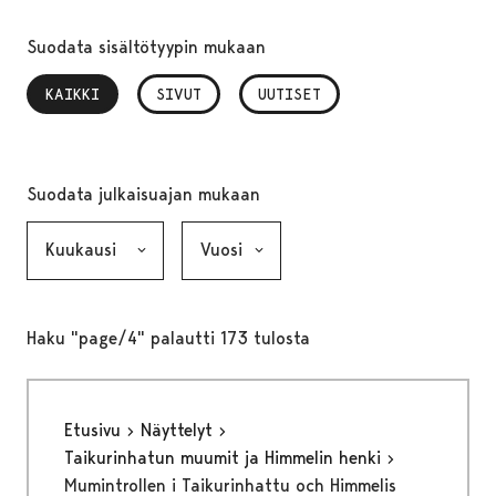
Suodata sisältötyypin mukaan
KAIKKI
, VALITTU
SIVUT
UUTISET
Suodata julkaisuajan mukaan
Kuukausi, valinta lähettää lomakkeen
Vuosi, valinta lähettää lomakkeen
Haku "page/4" palautti 173 tulosta
Etusivu
Näyttelyt
Taikurinhatun muumit ja Himmelin henki
Mumintrollen i Taikurinhattu och Himmelis