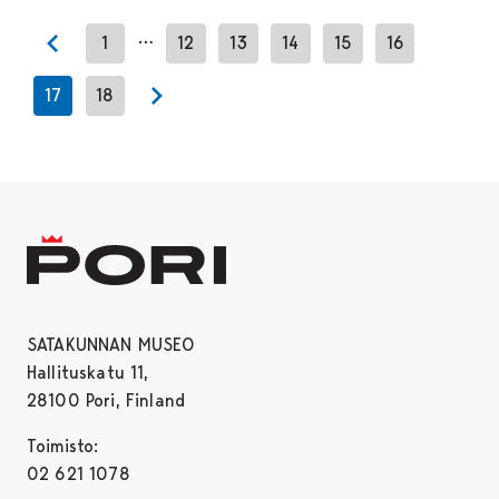
…
1
12
13
14
15
16
Previous page
17
18
Next page
SATAKUNNAN MUSEO
Hallituskatu 11,
28100 Pori, Finland
Toimisto:
02 621 1078