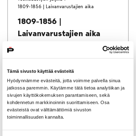
1809-1856 | Laivanvarustajien aika
1809-1856 |
Laivanvarustajien aika
Tämä sivusto käyttää evästeitä
Etusivu
Näyttelyt
Verkkonäyttelyt
Hyödynnämme evästeitä, jotta voimme palvella sinua
Teollisuustyön jäljillä
jatkossa paremmin. Käytämme tätä tietoa analytiikan ja
1765-1809 | Kaupankäynti vapautuu
sivujen käyttökokemuksen parantamiseen, sekä
kohdennetun markkinoinnin suorittamiseen. Osa
1765-1809 | Kaupankäynti
evästeistä ovat välttämättömiä sivuston
vapautuu
toiminnallisuuden kannalta.