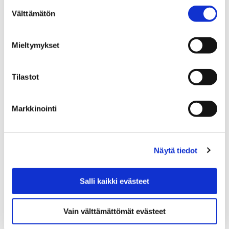
Suostumuksen
Välttämätön
valinta
Etusivu
Näyttelyt
Verkkonäyttelyt
Mieltymykset
Teollisuustyön jäljillä
1558-1636 | Uusi kaupunki
Tilastot
1558-1636 | Uusi kaupunki
Markkinointi
Näytä tiedot
Etusivu
Näyttelyt
Verkkonäyttelyt
Teollisuustyön jäljillä
Salli kaikki evästeet
1636-1765 | Kaupunki riutuu
1636-1765 | Kaupunki
Vain välttämättömät evästeet