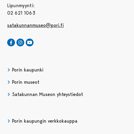
Lipunmyynti:
02 621 1063
satakunnanmuseo@pori.fi
Satakunnan Museo Facebookissa
Avautuu uudessa välilehdessä
Satakunnan Museo Instagrammissa
Avautuu uudessa välilehdessä
Satakunnan Museo Youtubessa
Avautuu uudessa välilehdessä
Porin kaupunki
Porin museot
Satakunnan Museon yhteystiedot
Porin kaupungin verkkokauppa