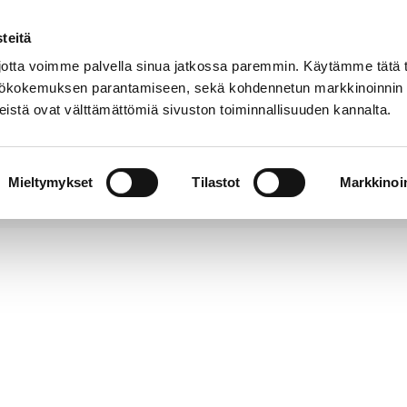
teitä
tta voimme palvella sinua jatkossa paremmin. Käytämme tätä t
yttökokemuksen parantamiseen, sekä kohdennetun markkinoinnin
istä ovat välttämättömiä sivuston toiminnallisuuden kannalta.
t
Kokoelmat
Tietoa
Museo
meistä
verkossa
Mieltymykset
Tilastot
Markkinoin