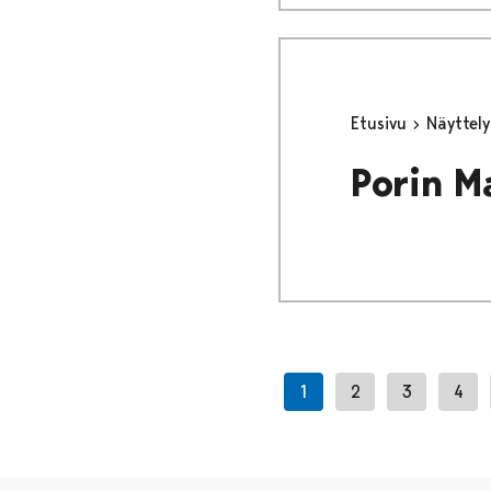
Etusivu
Näyttel
Porin M
1
2
3
4