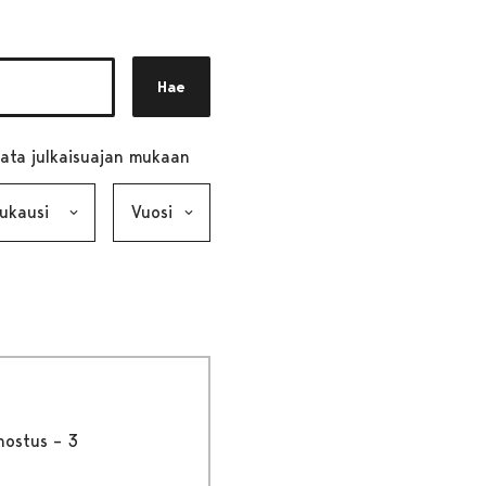
Hae
ata julkaisuajan mukaan
ausi, valinta lähettää lomakkeen
Vuosi, valinta lähettää lomakkeen
nostus – 3