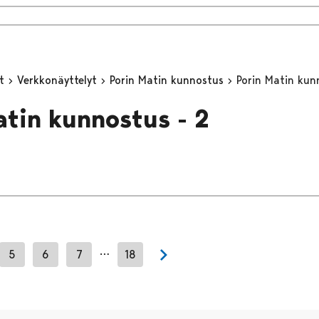
yt
Verkkonäyttelyt
Porin Matin kunnostus
Porin Matin kun
atin kunnostus - 2
…
5
6
7
18
Next page