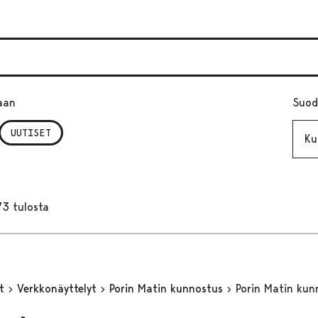
aan
Suod
Kuuk
UUTISET
73 tulosta
yt
Verkkonäyttelyt
Porin Matin kunnostus
Porin Matin kun