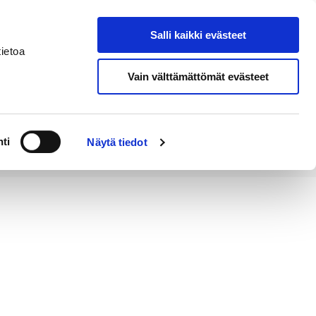
Salli kaikki evästeet
Suomeksi
Hae sivustolta
ietoa
Vain välttämättömät evästeet
Alueellinen
Kahvila
vastuumuseo
ti
Näytä tiedot