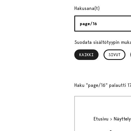
Hakusana(t)
Suodata sisältötyypin muk
KAIKKI
, VALITTU
SIVUT
Haku "page/16" palautti 1
Etusivu
Näyttel