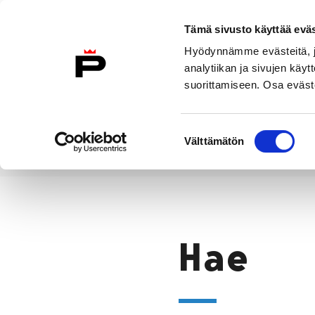
Siirry sisältöön
Etusivulle
Tämä sivusto käyttää eväs
Hyödynnämme evästeitä, jo
analytiikan ja sivujen kä
suorittamiseen. Osa eväste
Vierailu
Näyttelyt
Tapahtuma
Suostumuksen
Välttämätön
valinta
Hae
Etusivu
Hae